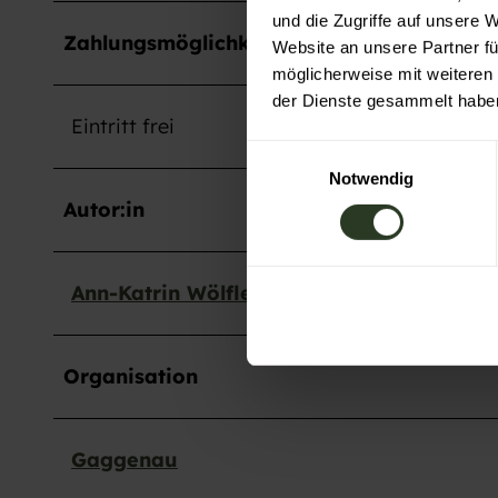
und die Zugriffe auf unsere 
Zahlungsmöglichkeiten
Website an unsere Partner fü
möglicherweise mit weiteren
der Dienste gesammelt habe
Eintritt frei
E
Notwendig
i
n
Autor:in
w
i
l
Ann-Katrin Wölfle
l
i
g
Organisation
u
n
g
Gaggenau
s