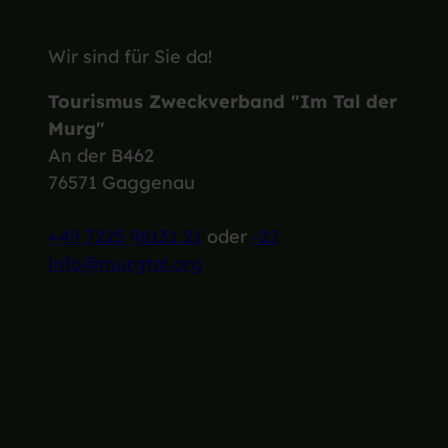
Wir sind für Sie da!
Tourismus Zweckverband "Im Tal der
Murg"
An der B462
76571 Gaggenau
+49 7225 98131 21
oder
-22
info@murgtal.org