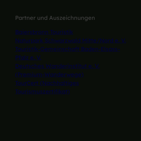
Partner und Auszeichnungen
Baiersbronn Touristik
Naturpark Schwarzwald Mitte/Nord e. V.
Touristik-Gemeinschaft Baden-Elsass-
Pfalz e. V.
Deutsches Wanderinstitut e. V.
(Premium-Wanderwege)
TourCert (Nachhaltiges
Tourismuszertifikat)