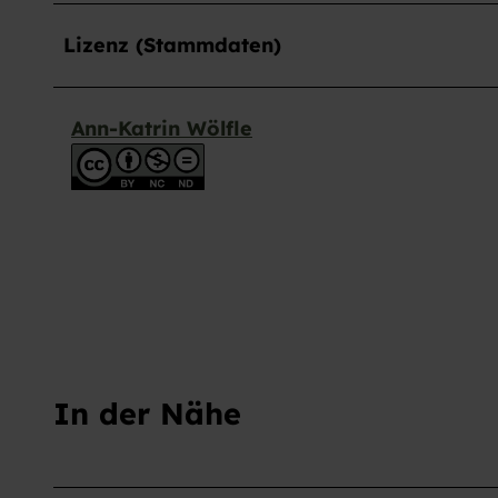
a
u
Lizenz (Stammdaten)
s
w
a
Ann-Katrin Wölfle
h
l
In der Nähe