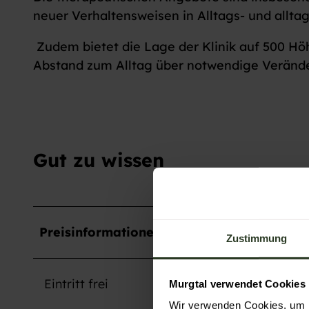
neuer Verhaltensweisen in Alltags- und allta
Zudem bietet die Lage der Klinik auf 500 H
Abstand zum Alltag über notwendige Verände
Gut zu wissen
Preisinformationen
Zustimmung
Eintritt frei
Murgtal verwendet Cookies
Wir verwenden Cookies, um I