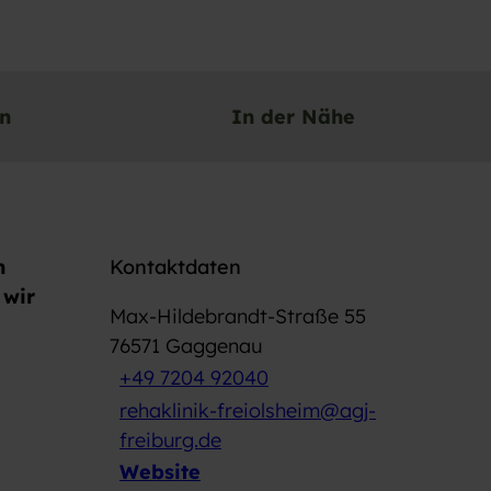
en
In der Nähe
n
Kontaktdaten
 wir
Max-Hildebrandt-Straße 55
76571
Gaggenau
+49 7204 92040
rehaklinik-freiolsheim@agj-
freiburg.de
Website