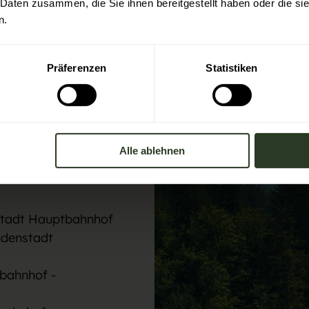
 Daten zusammen, die Sie ihnen bereitgestellt haben oder die s
© Black Forest Collective
n.
Präferenzen
Statistiken
t
Alle ablehnen
rlsruhe und dem
nstadt Hauptbahnhof
udenstadt
bahnhof -