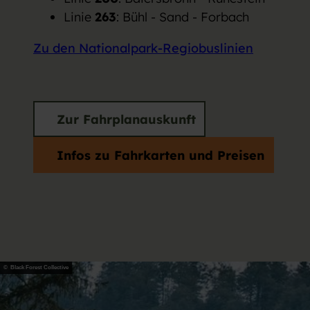
Linie
263
: Bühl - Sand - Forbach
Zu den Nationalpark-Regiobuslinien
Zur Fahrplanauskunft
Infos zu Fahrkarten und Preisen
© Black Forest Collective