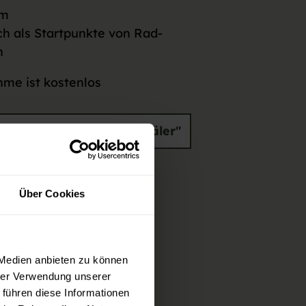
im
ch als Startpunkte von Rad-
n
me ist kostenlos
 Freizeitexpress "Murgtäler"
skunft
Über Cookies
arten und Preisen
 Medien anbieten zu können
hrer Verwendung unserer
 führen diese Informationen