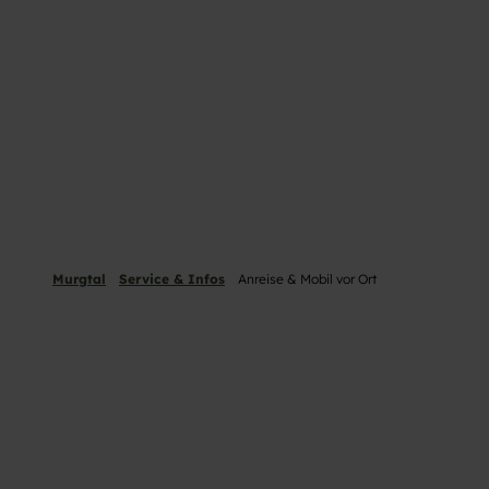
Murgtal
Service & Infos
Anreise & Mobil vor Ort