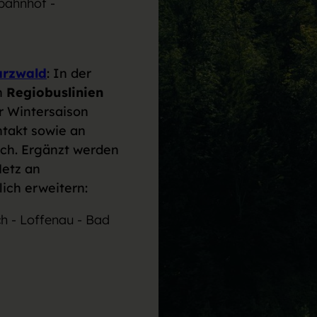
bahnhof -
arzwald
: In der
n
Regiobuslinien
er Wintersaison
ntakt sowie an
ich. Ergänzt werden
Netz an
lich erweitern:
h - Loffenau - Bad