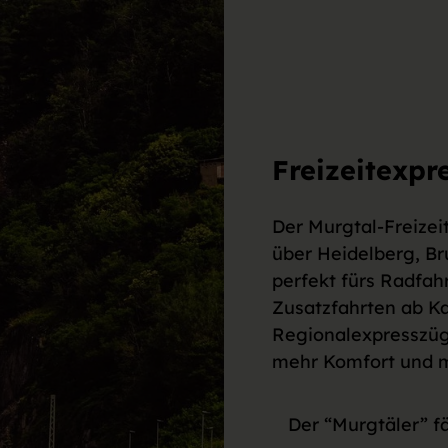
Freizeitexpr
Der Murgtal-Freizei
über Heidelberg, Bru
perfekt fürs Radfah
Zusatzfahrten ab Ka
Regionalexpresszüg
mehr Komfort und me
Der “Murgtäler” f