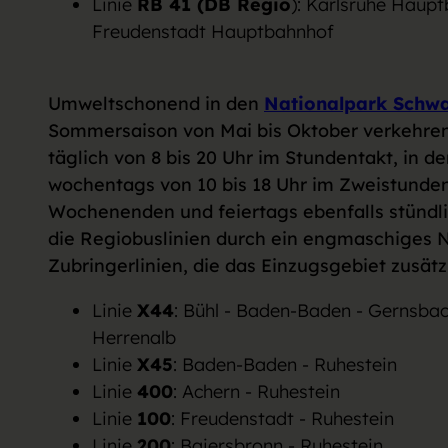
Linie
RB 41 (DB Regio
): Karlsruhe Haupt
w
Freudenstadt Hauptbahnhof
a
h
l
Umweltschonend in den
Nationalpark Schw
Sommersaison von Mai bis Oktober verkehre
täglich von 8 bis 20 Uhr im Stundentakt, in d
wochentags von 10 bis 18 Uhr im Zweistunde
Wochenenden und feiertags ebenfalls stündl
die Regiobuslinien durch ein engmaschiges 
Zubringerlinien, die das Einzugsgebiet zusätz
Linie
X44
: Bühl - Baden-Baden - Gernsbac
Herrenalb
Linie
X45
: Baden-Baden - Ruhestein
Linie
400
: Achern - Ruhestein
Linie
100
: Freudenstadt - Ruhestein
Linie
200
: Baiersbronn - Ruhestein