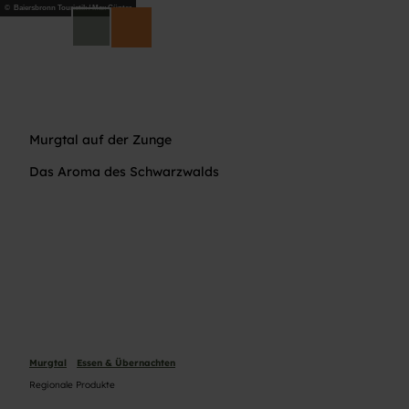
Z
© Baiersbronn Touristik / Max Günter
DE
u
Suche
m
I
n
h
a
Murgtal auf der Zunge
l
t
Das Aroma des Schwarzwalds
Murgtal
Essen & Übernachten
Regionale Produkte