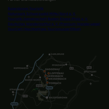
Baiersbronn Touristik
Naturpark Schwarzwald Mitte/Nord e. V.
Touristik-Gemeinschaft Baden-Elsass-Pfalz e. V.
Deutsches Wanderinstitut e. V. (Premium-Wanderwege)
TourCert (Nachhaltiges Tourismuszertifikat)