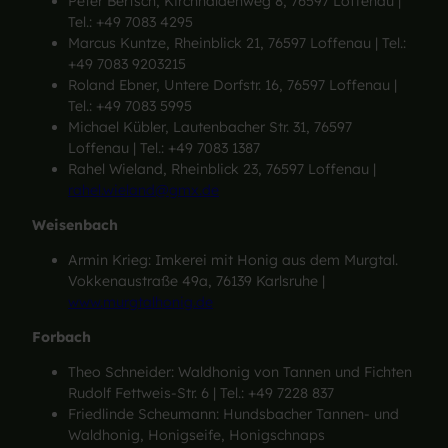
Peter Bertsch, Kirchhaldenweg 8, 76597 Loffenau |
Tel.: +49 7083 4295
Marcus Kuntze, Rheinblick 21, 76597 Loffenau | Tel.:
+49 7083 9203215
Roland Ebner, Untere Dorfstr. 16, 76597 Loffenau |
Tel.: +49 7083 5995
Michael Kübler, Lautenbacher Str. 31, 76597
Loffenau | Tel.: +49 7083 1387
Rahel Wieland, Rheinblick 23, 76597 Loffenau |
rahel.wieland@gmx.de
Weisenbach
Armin Krieg: Imkerei mit Honig aus dem Murgtal.
Vokkenaustraße 49a, 76139 Karlsruhe |
www.murgtalhonig.de
Forbach
Theo Schneider: Waldhonig von Tannen und Fichten
Rudolf Fettweis-Str. 6 | Tel.: +49 7228 837
Friedlinde Scheumann: Hundsbacher Tannen- und
Waldhonig, Honigseife, Honigschnaps