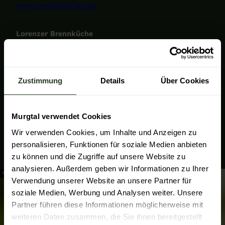
www.christophbraeu.de
Lorenzer Brennküche
Klare Obstschnäpse und Liköre aus heimischem Obst
mit Schnapsbrunnen am Haus. Schnapsproben und
Brennereiführungen für kleine Gruppen nach
Absprache.
Zustimmung
Details
Über Cookies
Hundseckstr. 26, 76596 Forbach-Hundsbach
Tel./Fax: +49 7220 778
Murgtal verwendet Cookies
Wir verwenden Cookies, um Inhalte und Anzeigen zu
personalisieren, Funktionen für soziale Medien anbieten
zu können und die Zugriffe auf unsere Website zu
analysieren. Außerdem geben wir Informationen zu Ihrer
© Baiersbronn Touristik / Max Günter
Verwendung unserer Website an unsere Partner für
soziale Medien, Werbung und Analysen weiter. Unsere
Partner führen diese Informationen möglicherweise mit
weiteren Daten zusammen, die Sie ihnen bereitgestellt