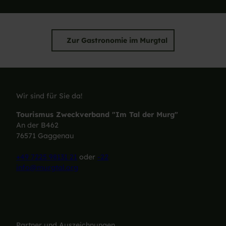
Zur Gastronomie im Murgtal
Wir sind für Sie da!
Tourismus Zweckverband "Im Tal der Murg"
An der B462
76571 Gaggenau
+49 7225 98131 21
oder
-22
info@murgtal.org
Partner und Auszeichnungen