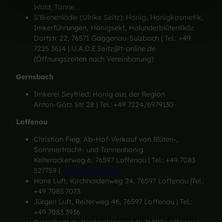
Wald, Tanne.
h
S’Bienenlädle (Ulrike Seitz): Honig, Honigkosmetik,
l
Imkerführungen, Honigsekt, Holunderblütenlikör.
Dorfstr. 22, 76571 Gaggenau-Sulzbach | Tel.: +49
7225 3614 | U.A.D.E.Seitz@t-online.de
(Öffnungszeiten nach Vereinbarung)
Gernsbach
Imkerei Seyfried: Honig aus der Region
Anton-Götz Str. 28 | Tel.: +49 7224/6979130
Loffenau
Christian Fieg: Ab-Hof-Verkauf von Blüten-,
Sommertracht- und Tannenhonig.
Kelterackerweg 6, 76597 Loffenau | Tel.: +49 7083
527759 |
christian@fieg.de
Hans Luft, Kirchhaldenweg 24, 76597 Loffenau |Tel.:
+49 7083 7073
Jürgen Luft, Reiterweg 46, 76597 Loffenau | Tel.:
+49 7083 3936