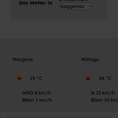
Das Wetter in
O
r
t
s
a
u
s
w
Morgens
Mittags
a
h
l
19 °C
24 °C
:
NNO 8 km/h
N 13 km/h
Böen 7 km/h
Böen 10 km