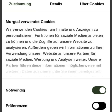
Zustimmung
Details
Über Cookies
Pforzheim, nach Seewald links auf Freudenstädter Straße
Richtung Enzklösterle, weiter die L351 bis Sprollenmühle,
links auf L76b bis Kaltenbronn.
ÖPNV
Murgtal verwendet Cookies
Gernsbach hat Anschluss an das Nahverkehrsnetz des
Wir verwenden Cookies, um Inhalte und Anzeigen zu
Karlsruher Verkehrsverbunds. Nutzen Sie die
personalisieren, Funktionen für soziale Medien anbieten
Bahnhaltestelle Gernsbach Bahnhof mit den Linien
S8/RE40/RB41. Steigen Sie dort in die Buslinie 242 zum
zu können und die Zugriffe auf unsere Website zu
Kaltenbronn um. Achtung: nur 3 Verbindungen täglich.
analysieren. Außerdem geben wir Informationen zu Ihrer
Montag und Dienstag keine Verbindung. Weitere
Verwendung unserer Website an unsere Partner für
Informationen sowie einen aktuellen Fahrplan erhalten
soziale Medien, Werbung und Analysen weiter. Unsere
Sie beim Servicetelefon des KVV unter der
Partner führen diese Informationen möglicherweise mit
Telefonnummer (0721) 6107-5885 oder im Internet unter
weiteren Daten zusammen, die Sie ihnen bereitgestellt
http://www.kvv.de
haben oder die sie im Rahmen Ihrer Nutzung der Dienste
gesammelt haben.
Social Media
E
Notwendig
i
Facebook
n
Instagram
w
Präferenzen
Autor:in
i