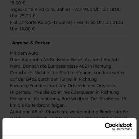
18,00 €
Tageskarte Kind (5-12 Jahre) - von 9:00 Uhr bis 18:00
Uhr: 25,00 €
Flutlichtkarte Kind(5-12 Jahre) - von 17:30 Uhr bis 21:30
Uhr: 18,00 €
Anreise & Parken
Mit dem Auto
Über Autobahn A5 Karlsruhe-Basel, Ausfahrt Rastatt-
Nord. Danach die Bundesstrasse 462 in Richtung
Gernsbach. Nicht in die Stadt einfahren, sondern weiter
auf der B462 durch den Tunnel in Richtung
Forbach/Freudenstadt. Am Ortsende des Ortsteiles
Hilpertsau links die Bahnlinie überqueren in Richtung
Reichental, Kaltenbronn, Bad Wildbad. Der Straße ca. 15
km bis Kaltenbronn folgen.
Autobahn A8 bis Pforzheim, weiter auf die Bundesstraße
294 bis Calmbach, rechts abiegen richtung Bad Wildbad,
weiter die L351 Richtung Enzklösterle bis Sprollenmühle,
rechts auf L76b bis Kaltenbronn
Von Freudenstadt auf der Bundesstraße 294 Richtung