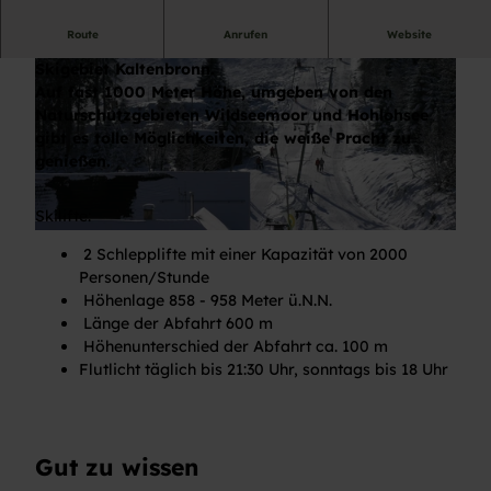
Route
Anrufen
Website
Skifahren und Langlaufen im einzigartigen
Skigebiet Kaltenbronn.
Auf fast 1000 Meter Höhe, umgeben von den
Naturschutzgebieten Wildseemoor und Hohlohsee
gibt es tolle Möglichkeiten, die weiße Pracht zu
genießen.
© Kulturamt Gernsbach
Skilifte:
© Kulturamt Gernsbach
2 Schlepplifte mit einer Kapazität von 2000
Personen/Stunde
Höhenlage 858 - 958 Meter ü.N.N.
Länge der Abfahrt 600 m
Höhenunterschied der Abfahrt ca. 100 m
Flutlicht täglich bis 21:30 Uhr, sonntags bis 18 Uhr
Gut zu wissen