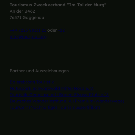
Tourismus Zweckverband "Im Tal der Murg"
An der B462
76571 Gaggenau
+49 7225 98131 21
oder
-22
info@murgtal.org
Partner und Auszeichnungen
Baiersbronn Touristik
Naturpark Schwarzwald Mitte/Nord e. V.
Touristik-Gemeinschaft Baden-Elsass-Pfalz e. V.
Deutsches Wanderinstitut e. V. (Premium-Wanderwege)
TourCert (Nachhaltiges Tourismuszertifikat)