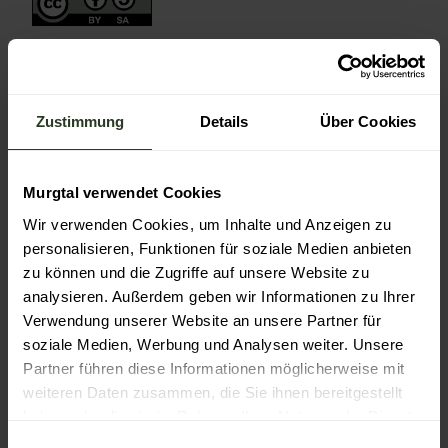
Zustimmung
Details
Über Cookies
In der Nähe
Auf der Karte anschauen
Murgtal verwendet Cookies
Sehenswertes
Wir verwenden Cookies, um Inhalte und Anzeigen zu
personalisieren, Funktionen für soziale Medien anbieten
Touren
zu können und die Zugriffe auf unsere Website zu
analysieren. Außerdem geben wir Informationen zu Ihrer
Verwendung unserer Website an unsere Partner für
soziale Medien, Werbung und Analysen weiter. Unsere
Kontaktdaten
Partner führen diese Informationen möglicherweise mit
weiteren Daten zusammen, die Sie ihnen bereitgestellt
Klammstraße 1
76596
Forbach
haben oder die sie im Rahmen Ihrer Nutzung der Dienste
+49 7228 9688170
gesammelt haben.
E