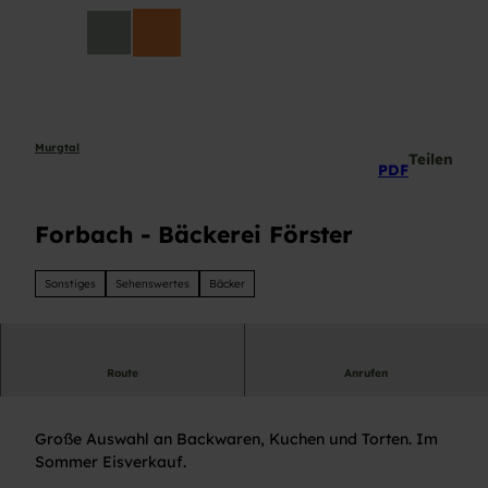
Z
DE
u
Suche
m
I
n
h
a
Murgtal
Teilen
PDF
l
t
Forbach - Bäckerei Förster
Sonstiges
Sehenswertes
Bäcker
Route
Anrufen
Bäckerei/Konditorei am Mosesbrunnenplatz
Große Auswahl an Backwaren, Kuchen und Torten. Im
Sommer Eisverkauf.