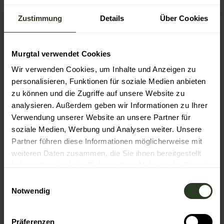
und der Forststraße bis zum Hohlohturm folgen. Am Turm
Zustimmung
Details
Über Cookies
rechts und über den Hohlohsee zur Siedlung Kaltenbronn
mit dem Infozentrum. Die Straße überqueren, dann am
Wildgehege vorbei in Richtung Kreuzlehütte. Dem
Höhenzug weiter folgen bis zur Langmartskopfhütte. An
Murgtal verwendet Cookies
der Hütte links halten zur Hahnenfalzhütte und an dieser
Wir verwenden Cookies, um Inhalte und Anzeigen zu
rechts und dem Höhenzug oberhalb des Gaistals über
personalisieren, Funktionen für soziale Medien anbieten
die Weithäuslehütte zum Stierkopf folgen. Nachdem
zu können und die Zugriffe auf unsere Website zu
dieser umrundet ist, geht es hinab zum Dobler
Ausichtsturm und dann das letzte Stück zum Kurpark in
analysieren. Außerdem geben wir Informationen zu Ihrer
Dobel mit dem Sonnentor.
Verwendung unserer Website an unsere Partner für
soziale Medien, Werbung und Analysen weiter. Unsere
Partner führen diese Informationen möglicherweise mit
Ausrüstung
weiteren Daten zusammen, die Sie ihnen bereitgestellt
haben oder die sie im Rahmen Ihrer Nutzung der Dienste
Genug Proviant mitnehmen. Auch Trinkwasser ist auf den
gesammelt haben.
Höhen eher selten.
E
Notwendig
i
n
Anreise & Parken
w
Präferenzen