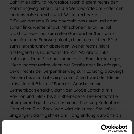
Bahnlinie Richtung Murgtaltor. Nach diesem rechts den
Kämmlingweg hinauf, bis die Wendeplatte am Ender der
Lindenstraße erreicht wird. Weiter rechts zur
Brückwaldanlage. Diese oberhalb passieren und dann
scharf links weiter hinauf. Mit schönem Blick ins Tal
praktisch eben bis zum alten Gausbacher Sportplatz.
Kurz links den Fahrweg hinab, dann rechts einen Pfad
zum Hexenbrunnen absteigen. Weiter rechts leicht
ansteigend ins Kauersbachtal. Am Waldrand links
abbiegen. Dem Pfad bis zur nächsten Forsstraße folgen.
Hier zunächst rechts, dann der Straße nach links folgen,
bevor rechts der Serpentinenweg zum Latschig abzweigt.
Diesem bis zum Latschig folgen. Zuerst wird der Kleine
Latschig mit Blick auf Forbach, Gausbach und
Bermersbach erreicht, dann der Große Latschig mit
Pavillon und Blick bis zur Rheinebene. Die Forststraße
überquerend geht es weiter hinaus Richtung Kaltenbronn.
Über einen Zick-Zack-Weg wird ein kurzes Steilstück
umgangen, dann geht es am Hang entlang aufwärts bis
zur Drabergütte mit schönem Ausblick. Von hier
nochmals ein kleinens Stück auf Forstweg bergan, bevor
es dann recht eben zur Prinzenhütte geht. Bei dieser links