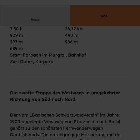
© Thomas Hudeczek, Im Tal der Murg
GPX
Route
7:50 h
26,12 km
909 m
490 m
297 m
986 m
689 m
Start: Forbach im Murgtal, Bahnhof
Ziel: Dobel, Kurpark
Die zweite Etappe des Westwegs in umgekehrter
Richtung von Süd nach Nord.
Der vom „Badischen Schwarzwaldverein“ im Jahre
1900 angelegte Westweg von Pforzheim nach Basel
gehört zu den schönsten Fernwanderwegen
Deutschlands. Die durchgängige Markierung mit der