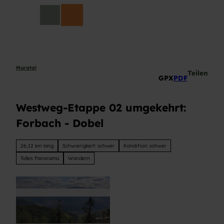
Z
DE
u
Suche
m
I
n
h
a
Murgtal
Teilen
GPX
PDF
l
t
Westweg-Etappe 02 umgekehrt:
Forbach - Dobel
26,12 km lang
Schwierigkeit: schwer
Kondition: schwer
Tolles Panorama
Wandern