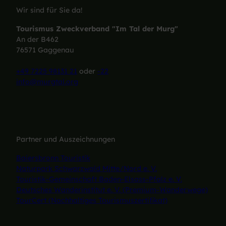
Wir sind für Sie da!
Tourismus Zweckverband "Im Tal der Murg"
An der B462
76571 Gaggenau
+49 7225 98131 21
oder
-22
info@murgtal.org
Partner und Auszeichnungen
Baiersbronn Touristik
Naturpark Schwarzwald Mitte/Nord e. V.
Touristik-Gemeinschaft Baden-Elsass-Pfalz e. V.
Deutsches Wanderinstitut e. V. (Premium-Wanderwege)
TourCert (Nachhaltiges Tourismuszertifikat)