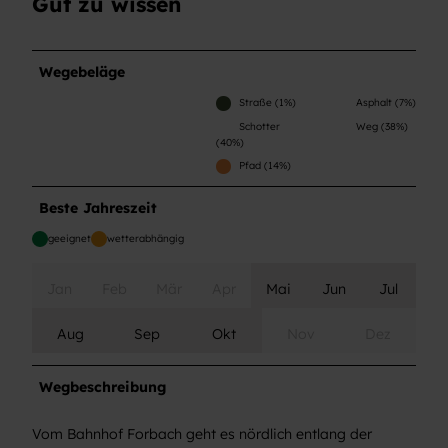
Gut zu wissen
Wegebeläge
Straße (1%)
Asphalt (7%)
Schotter
Weg (38%)
(40%)
Pfad (14%)
Beste Jahreszeit
geeignet
wetterabhängig
Jan
Feb
Mär
Apr
Mai
Jun
Jul
Aug
Sep
Okt
Nov
Dez
Wegbeschreibung
Vom Bahnhof Forbach geht es nördlich entlang der