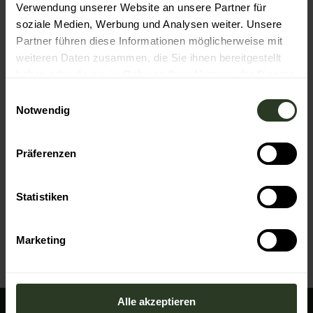
Verwendung unserer Website an unsere Partner für
Veranstaltung
soziale Medien, Werbung und Analysen weiter. Unsere
Partner führen diese Informationen möglicherweise mit
Sehenswertes
weiteren Daten zusammen, die Sie ihnen bereitgestellt
haben oder die sie im Rahmen Ihrer Nutzung der Dienste
gesammelt haben.
E
Pächter/Betreiber
Notwendig
i
n
Friedrichstr. 20
w
76571
Gaggenau
Präferenzen
i
+49 7225 9159935
l
rebstock.ottenau@Gmail.com
l
Statistiken
i
Anreise mit dem Auto
g
Anreise mit öffentlichen Verkehrsmitteln
Marketing
u
n
g
s
Alle akzeptieren