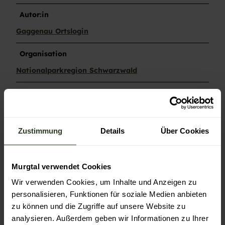
Autor:in
Gaggenau Ortslogin
Organisation
Nationalparkregion Schwarzwald
Lizenz (Stammdaten)
Gaggenau Ortslogin
Zustimmung
Details
Über Cookies
Murgtal verwendet Cookies
Wir verwenden Cookies, um Inhalte und Anzeigen zu
In der Nähe
personalisieren, Funktionen für soziale Medien anbieten
Auf der Karte anschauen
zu können und die Zugriffe auf unsere Website zu
analysieren. Außerdem geben wir Informationen zu Ihrer