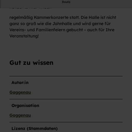
Die Fest- und Kulturhalle ist wie geschaffen für
Route
Konzerte. Hier finden
regelmäßig Kammerkonzerte statt. Die Halle ist nicht
ganz so groß wie die Jahnhalle und wird gerne für
Vereins- und Familienfeiern gebucht – auch für Ihre
Veranstaltung!
Gut zu wissen
Autor:in
Gaggenau
Organisation
Gaggenau
Lizenz (Stammdaten)