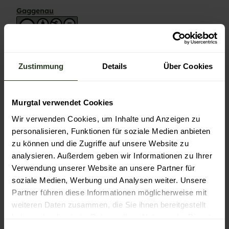
Gaggenau
Zustimmung
Details
Über Cookies
In der Nähe
Auf der Karte anschauen
Murgtal verwendet Cookies
Wir verwenden Cookies, um Inhalte und Anzeigen zu
personalisieren, Funktionen für soziale Medien anbieten
Veranstaltung
zu können und die Zugriffe auf unsere Website zu
analysieren. Außerdem geben wir Informationen zu Ihrer
Sehenswertes
Verwendung unserer Website an unsere Partner für
soziale Medien, Werbung und Analysen weiter. Unsere
Partner führen diese Informationen möglicherweise mit
weiteren Daten zusammen, die Sie ihnen bereitgestellt
Kontaktdaten
haben oder die sie im Rahmen Ihrer Nutzung der Dienste
Furtwänglerstraße 19