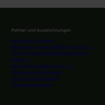
Partner und Auszeichnungen
Baiersbronn Touristik
Naturpark Schwarzwald Mitte/Nord e. V.
Touristik-Gemeinschaft Baden-Elsass-
Pfalz e. V.
Deutsches Wanderinstitut e. V.
(Premium-Wanderwege)
TourCert (Nachhaltiges
Tourismuszertifikat)