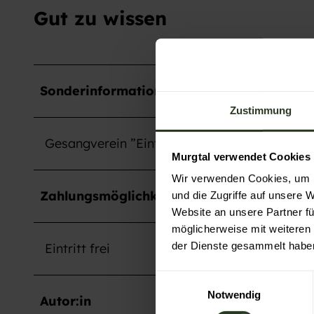
Gut zu wissen
Sonderinformation
Zustimmung
Gesangverein ”Eintracht” 1878 e.V. Gaggen
Murgtal verwendet Cookies
Wir verwenden Cookies, um I
Zahlungsmöglichkeiten
und die Zugriffe auf unsere 
Website an unsere Partner fü
möglicherweise mit weiteren
der Dienste gesammelt habe
Eintritt frei
E
Notwendig
i
Autor:in
n