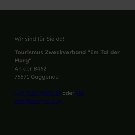
Wir sind für Sie da!
Tourismus Zweckverband "Im Tal der
Murg"
An der B462
76571 Gaggenau
+49 7225 98131 21
oder
-22
info@murgtal.org