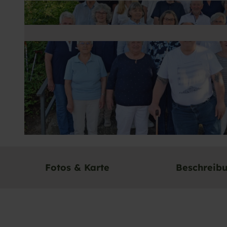
© Rolf Dreher |
CC-BY-ND
Fotos & Karte
Beschreib