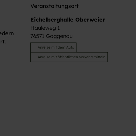
Veranstaltungsort
Eichelberghalle Oberweier
Hauleweg 1
iedern
76571
Gaggenau
rt.
Anreise mit dem Auto
Anreise mit öffentlichen Verkehrsmitteln