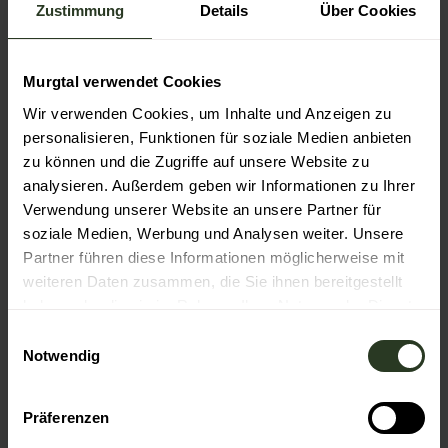
Zustimmung
Details
Über Cookies
Autor:in
Stadt Gaggenau
Murgtal verwendet Cookies
Wir verwenden Cookies, um Inhalte und Anzeigen zu
Organisation
personalisieren, Funktionen für soziale Medien anbieten
Nationalparkregion Schwarzwald
zu können und die Zugriffe auf unsere Website zu
analysieren. Außerdem geben wir Informationen zu Ihrer
Lizenz (Stammdaten)
Verwendung unserer Website an unsere Partner für
Stadt Gaggenau
soziale Medien, Werbung und Analysen weiter. Unsere
Partner führen diese Informationen möglicherweise mit
weiteren Daten zusammen, die Sie ihnen bereitgestellt
haben oder die sie im Rahmen Ihrer Nutzung der Dienste
gesammelt haben.
E
Notwendig
i
n
In der Nähe
Auf der Karte anschauen
w
Präferenzen
i