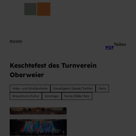
Z
DE
u
Suche
m
I
n
h
a
Murgtal
Teilen
PDF
l
t
Keschtefest des Turnverein
Oberweier
Volks- und Straßenfeste
Geselligkeit/Spiele/Treffen
Party
Brauchtum/Kultur
Sonstiges
Feste/Bälle/Tanz