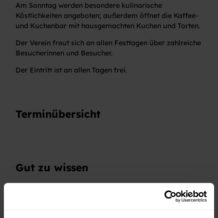
Am Sonntag werden besondere kulinarische
Köstlichkeiten angeboten; außerdem öffnet die Kaffee-
und Kuchenbar mit hausgemachten Kuchen und Torten.
Der Verein freut sich an allen Festtagen über zahlreiche
Besucherinnen und Besucher.
Der Eintritt ist an allen Tagen frei.
Terminübersicht
Gut zu wissen
Sonderinformation
Turnverein Oberweier e.V. www.tvoberweier.de