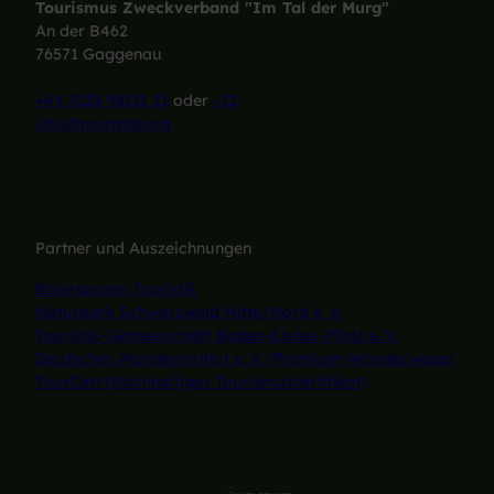
Tourismus Zweckverband "Im Tal der Murg"
An der B462
76571 Gaggenau
+49 7225 98131 21
oder
-22
info@murgtal.org
Partner und Auszeichnungen
Baiersbronn Touristik
Naturpark Schwarzwald Mitte/Nord e. V.
Touristik-Gemeinschaft Baden-Elsass-Pfalz e. V.
Deutsches Wanderinstitut e. V. (Premium-Wanderwege)
TourCert (Nachhaltiges Tourismuszertifikat)