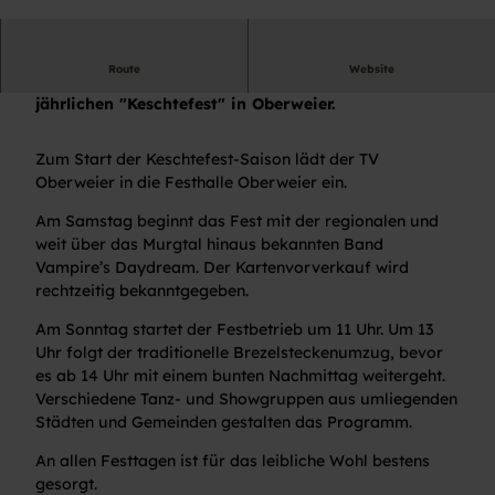
© TV Oberweier |
CC-BY-ND
Route
Website
Es wartet ein abwechslungsreiches Programm, beim
jährlichen "Keschtefest" in Oberweier.
Zum Start der Keschtefest-Saison lädt der TV
Oberweier in die Festhalle Oberweier ein.
Am Samstag beginnt das Fest mit der regionalen und
weit über das Murgtal hinaus bekannten Band
Vampire’s Daydream. Der Kartenvorverkauf wird
rechtzeitig bekanntgegeben.
Am Sonntag startet der Festbetrieb um 11 Uhr. Um 13
Uhr folgt der traditionelle Brezelsteckenumzug, bevor
es ab 14 Uhr mit einem bunten Nachmittag weitergeht.
Verschiedene Tanz- und Showgruppen aus umliegenden
Städten und Gemeinden gestalten das Programm.
An allen Festtagen ist für das leibliche Wohl bestens
gesorgt.