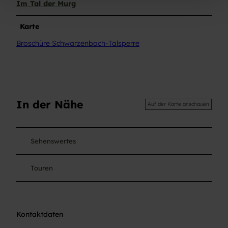
Im Tal der Murg
l
Karte
Broschüre Schwarzenbach-Talsperre
In der Nähe
Auf der Karte anschauen
Sehenswertes
Touren
Kontaktdaten