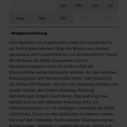
Jan
Feb
Mär
Apr
Mai
Jun
Jul
Aug
Sep
Okt
Nov
Dez
Wegbeschreibung
Vom Bahnhof am Supermarkt vorbei die Eckstraße bis
zur Holzbrücke nehmen. Über die Brücke und danach
geradeaus die Hauptstraße bis zur Ortsdurchfahrt hinauf.
Am Rathaus die B462 überqueren und am
Mosesbrunnenplatz links am Café vorbei die
Klammstraße weiter bergwärts nehmen. An der nächsten
Kreuzung links die Marienstraße relativ steil hinauf bis
zur Maria-Hilf-Kapelle. Ab hier vom Westweg trennen und
wieder flacher dem linken Waldweg Richtung
Rohrleitungen folgen. Nach deren Überquerung links
bleiben und an der nächsten Kreuzung links am
Naturfreundehaus ins Tal absteigen. Oberhalb der B462
scharf links. Dann vor den Gebäuden Holdereck wieder
links auf den Waldweg. Nach erneuter Überquerung der
Rohrleitungen, diesmal in anderer Richtung, rechts auf