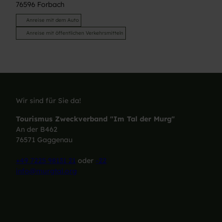
76596
Forbach
Anreise mit dem Auto
Anreise mit öffentlichen Verkehrsmitteln
Wir sind für Sie da!
Tourismus Zweckverband "Im Tal der Murg"
An der B462
76571 Gaggenau
+49 7225 98131 21
oder
-22
info@murgtal.org