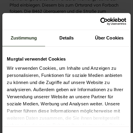
Pfad einbiegen. Diesem bis zum Ortsrand von Forbach
folgen. Die B462 überqueren und die Straße zum
Stauwehr am Rudolf-Fettweis-Werk nehmen. Dieses
überqueren und an der nächsten Straßen dem
Treppenaufstieg folgen. Oben agekommen rechts bis
fast ans Ende der Schifferstraße. Vor den letzten
Zustimmung
Details
Über Cookies
Gebäuden führt links ein Feldweg unter der Bahnlinie
hindurch zurück Richtung Bahnhof. Vor der ev. Kirche auf
der Brücke über die Bahnlinie und gegenüber auf dem
Murgtal verwendet Cookies
Fußweg zur Folzbrücke absteigen. Von hier rechts zurück
zum Ausgangspunkt am Bahnhof.
Wir verwenden Cookies, um Inhalte und Anzeigen zu
personalisieren, Funktionen für soziale Medien anbieten
Toureigenschaften
zu können und die Zugriffe auf unsere Website zu
analysieren. Außerdem geben wir Informationen zu Ihrer
Einkehrmöglichkeit
Verwendung unserer Website an unsere Partner für
soziale Medien, Werbung und Analysen weiter. Unsere
Rundweg
Partner führen diese Informationen möglicherweise mit
weiteren Daten zusammen, die Sie ihnen bereitgestellt
Anreise & Parken
haben oder die sie im Rahmen Ihrer Nutzung der Dienste
gesammelt haben.