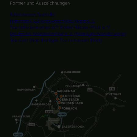
Partner und Auszeichnungen
Baiersbronn Touristik
Naturpark Schwarzwald Mitte/Nord e. V.
Touristik-Gemeinschaft Baden-Elsass-Pfalz e. V.
Deutsches Wanderinstitut e. V. (Premium-Wanderwege)
TourCert (Nachhaltiges Tourismuszertifikat)