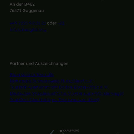
An der B462
76571 Gaggenau
+49 7225 98131 21
oder
-22
info@murgtal.org
Partner und Auszeichnungen
Baiersbronn Touristik
Naturpark Schwarzwald Mitte/Nord e. V.
Touristik-Gemeinschaft Baden-Elsass-Pfalz e. V.
Deutsches Wanderinstitut e. V. (Premium-Wanderwege)
TourCert (Nachhaltiges Tourismuszertifikat)