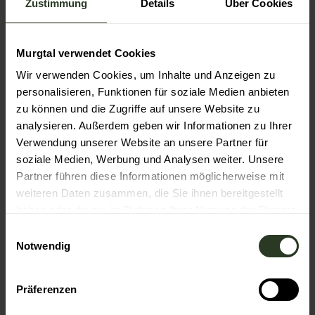
Zustimmung
Details
Über Cookies
Das Wander-Informationszentrum bietet unter anderem
Wanderstöcke und Wanderrucksäcke zum Verleih an.
Mehr Informationen unter
www.baiersbronn.de/verleih
Murgtal verwendet Cookies
Wir verwenden Cookies, um Inhalte und Anzeigen zu
personalisieren, Funktionen für soziale Medien anbieten
Anreise & Parken
zu können und die Zugriffe auf unsere Website zu
Anfahrt
analysieren. Außerdem geben wir Informationen zu Ihrer
Im Zentrum von Baiersbronn, am Kreisverkehr in
Verwendung unserer Website an unsere Partner für
Richtung Rastatt, nach ca. 100 Metern in die Häslergasse
soziale Medien, Werbung und Analysen weiter. Unsere
abbiegen. Abbiegen in den Sommerseiten Weg. Dort
befindet sich direkt der Parkplatz
Partner führen diese Informationen möglicherweise mit
weiteren Daten zusammen, die Sie ihnen bereitgestellt
Parken
haben oder die sie im Rahmen Ihrer Nutzung der Dienste
Parkplatz Sommerseite
gesammelt haben.
E
Öffentliche Verkehrsmittel
Notwendig
i
Am Start: Bushaltestelle Bahnhof Baiersbronn
n
w
Am Ziel: Bushaltestelle Schliffkopf
Präferenzen
i
hier gelangen Sie zur Fahrplanauskunft