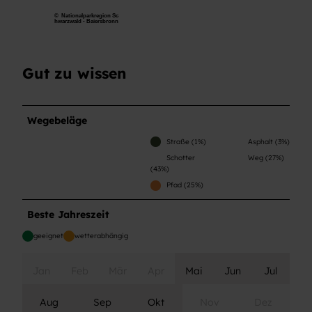
© Nationalparkregion Sc
hwarzwald - Baiersbronn
Gut zu wissen
Wegebeläge
Straße (1%)
Asphalt (3%)
Schotter
Weg (27%)
(43%)
Pfad (25%)
Beste Jahreszeit
geeignet
wetterabhängig
Jan
Feb
Mär
Apr
Mai
Jun
Jul
Aug
Sep
Okt
Nov
Dez