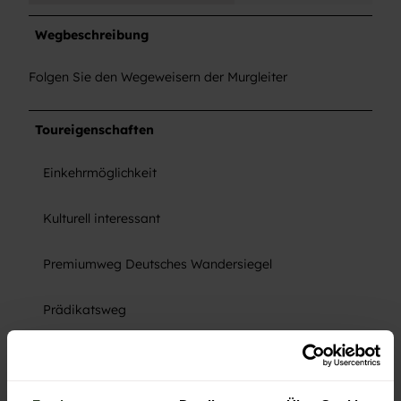
Wegbeschreibung
Folgen Sie den Wegeweisern der Murgleiter
Toureigenschaften
Einkehrmöglichkeit
Kulturell interessant
Premiumweg Deutsches Wandersiegel
Prädikatsweg
Ausrüstung
Gute Wanderschuhe, Regenbekleidung und Sonnenschutz
sowie Rucksackvesper von Vorteil.