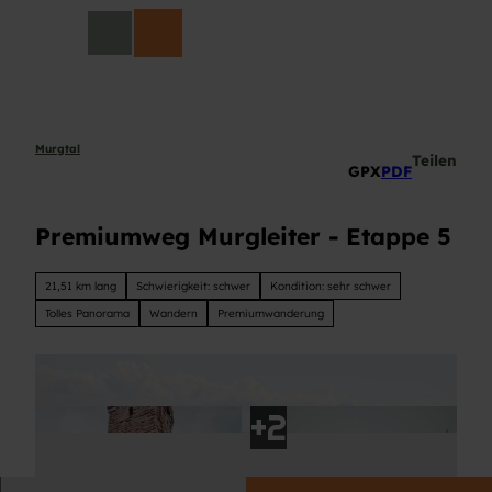
Z
DE
u
Suche
m
I
n
h
a
Murgtal
Teilen
GPX
PDF
l
t
Premiumweg Murgleiter - Etappe 5
21,51 km lang
Schwierigkeit: schwer
Kondition: sehr schwer
Tolles Panorama
Wandern
Premiumwanderung