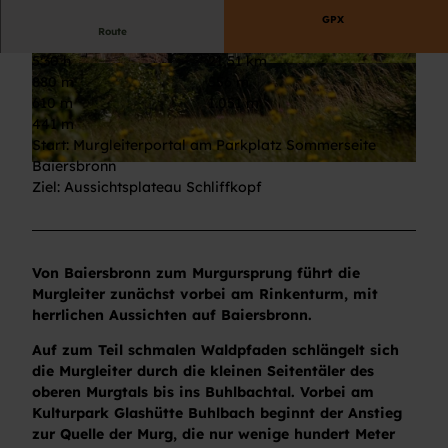
GPX
Route
5:30 h
21,51 km
© Stefan Kuhn Photography, Nationalparkregio
© Max Günter, Nationalparkregion Schwarzwal
880 m
556 m
n Schwarzwald - Baiersbronn
d - Baiersbronn |
CC-BY-ND
610 m
1.051 m
441 m
Start: Murgleiterportal am Parkplatz Sommerseite
Baiersbronn
© Ulrike Klumpp, Nationalparkregion Schwarzwald - Baiersbronn
Ziel: Aussichtsplateau Schliffkopf
Von Baiersbronn zum Murgursprung führt die
Murgleiter zunächst vorbei am Rinkenturm, mit
herrlichen Aussichten auf Baiersbronn.
Auf zum Teil schmalen Waldpfaden schlängelt sich
die Murgleiter durch die kleinen Seitentäler des
oberen Murgtals bis ins Buhlbachtal. Vorbei am
Kulturpark Glashütte Buhlbach beginnt der Anstieg
zur Quelle der Murg, die nur wenige hundert Meter