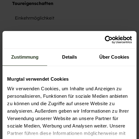
Toureigenschaften
Einkehrmöglichkeit
Kulturell interessant
Rundweg
Zustimmung
Details
Über Cookies
Ausrüstung
Festes Schuhwerk empfehlenswert.
Murgtal verwendet Cookies
Wir verwenden Cookies, um Inhalte und Anzeigen zu
personalisieren, Funktionen für soziale Medien anbieten
Anreise & Parken
zu können und die Zugriffe auf unsere Website zu
Anfahrt
analysieren. Außerdem geben wir Informationen zu Ihrer
Anreise mit dem PKW: BAB A5, Abfahrt Rastatt Nord, auf
Verwendung unserer Website an unsere Partner für
B462 Richtung Freudenstadt bis Gernsbach.
soziale Medien, Werbung und Analysen weiter. Unsere
Vom Murgtal (Gernsbach) oder Albtal (Bad Herrenalb)
Partner führen diese Informationen möglicherweise mit
aus kommend über L 564 nach Loffenau. Der Startpunkt