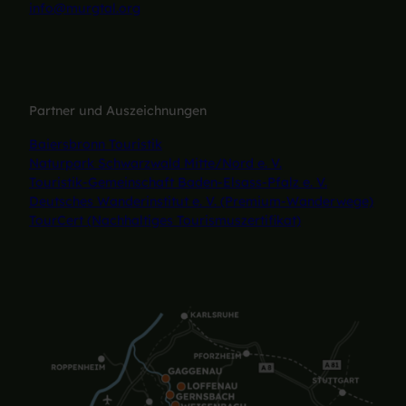
info@murgtal.org
Partner und Auszeichnungen
Baiersbronn Touristik
Naturpark Schwarzwald Mitte/Nord e. V.
Touristik-Gemeinschaft Baden-Elsass-Pfalz e. V.
Deutsches Wanderinstitut e. V. (Premium-Wanderwege)
TourCert (Nachhaltiges Tourismuszertifikat)