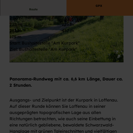
GPX
Route
2:00 h
7,00 km
225 m
225 m
282 m
457 m
175 m
Start: Bushaltestelle "Am Kurpark"
Ziel: Bushaltestelle "Am Kurpark"
© Andrea Fels, Joachim Gerstner, Compusign
© Andrea Fels, Gemeinde Loffenau, Fotograf Joachim Gerstner, Compusign
Panorama-Rundweg mit ca. 6,6 km Länge, Dauer ca.
2 Stunden.
Ausgangs- und Zielpunkt ist der Kurpark in Loffenau.
Auf dieser Runde können Sie Loffenau in seiner
ausgeprägten topografischen Lage aus allen
Richtungen betrachten, wie auch seine Einbettung in
eine natürlich gebliebene, bewaldete Schwarzwald-
Hanglage mit grünen Taleinschnitten und vielfältigen