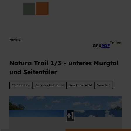
Z
DE
u
Suche
m
I
n
h
a
Murgtal
Teilen
GPX
PDF
l
t
Natura Trail 1/3 - unteres Murgtal
und Seitentäler
17,13 km lang
Schwierigkeit: mittel
Kondition: leicht
Wandern