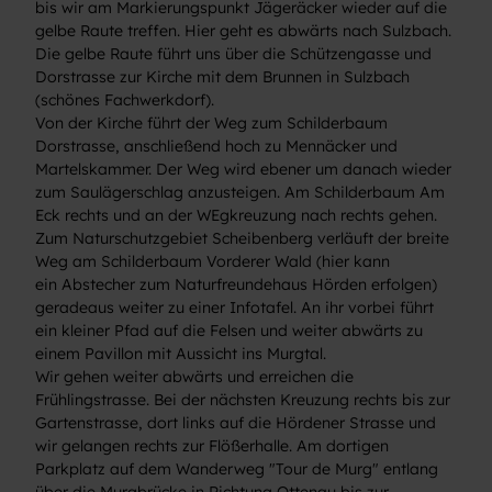
bis wir am Markierungspunkt Jägeräcker wieder auf die
gelbe Raute treffen. Hier geht es abwärts nach Sulzbach.
Die gelbe Raute führt uns über die Schützengasse und
Dorstrasse zur Kirche mit dem Brunnen in Sulzbach
(schönes Fachwerkdorf).
Von der Kirche führt der Weg zum Schilderbaum
Dorstrasse, anschließend hoch zu Mennäcker und
Martelskammer. Der Weg wird ebener um danach wieder
zum Saulägerschlag anzusteigen. Am Schilderbaum Am
Eck rechts und an der WEgkreuzung nach rechts gehen.
Zum Naturschutzgebiet Scheibenberg verläuft der breite
Weg am Schilderbaum Vorderer Wald (hier kann
ein Abstecher zum Naturfreundehaus Hörden erfolgen)
geradeaus weiter zu einer Infotafel. An ihr vorbei führt
ein kleiner Pfad auf die Felsen und weiter abwärts zu
einem Pavillon mit Aussicht ins Murgtal.
Wir gehen weiter abwärts und erreichen die
Frühlingstrasse. Bei der nächsten Kreuzung rechts bis zur
Gartenstrasse, dort links auf die Hördener Strasse und
wir gelangen rechts zur Flößerhalle. Am dortigen
Parkplatz auf dem Wanderweg "Tour de Murg" entlang
über die Murgbrücke in Richtung Ottenau bis zur