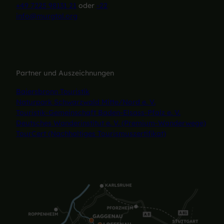
+49 7225 98131 21
oder
-22
info@murgtal.org
Partner und Auszeichnungen
Baiersbronn Touristik
Naturpark Schwarzwald Mitte/Nord e. V.
Touristik-Gemeinschaft Baden-Elsass-Pfalz e. V.
Deutsches Wanderinstitut e. V. (Premium-Wanderwege)
TourCert (Nachhaltiges Tourismuszertifikat)