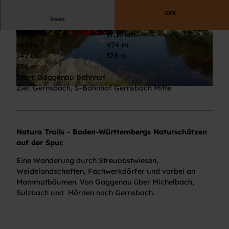
GPX
Route
5:02 h
17,13 km
© Zweckverband Im Tal der Murg, Im Tal der Mu
© Andrea Fels, Michelbacher Rundwegfreunde
493 m
474 m
rg
142 m
328 m
186 m
Start: Gaggenau Bahnhof
Ziel: Gernsbach, S-Bahnhof Gernsbach Mitte
© Andrea Fels, Im Tal der Murg
Natura Trails - Baden-Württembergs Naturschätzen
auf der Spur.
Eine Wanderung durch Streuobstwiesen,
Weidelandschaften, Fachwerkdörfer und vorbei an
Mammutbäumen. Von Gaggenau über Michelbach,
Sulzbach und Hörden nach Gernsbach.