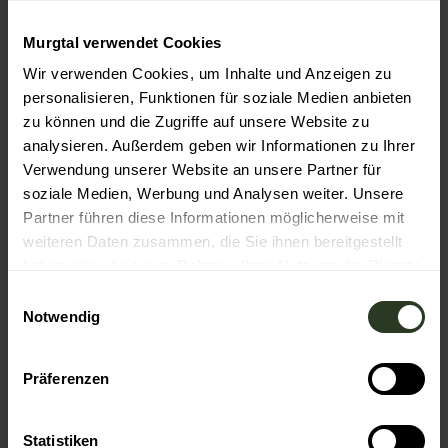
Murgtal verwendet Cookies
Toureigenschaften
Wir verwenden Cookies, um Inhalte und Anzeigen zu
personalisieren, Funktionen für soziale Medien anbieten
Einkehrmöglichkeit
zu können und die Zugriffe auf unsere Website zu
Ausrüstung
analysieren. Außerdem geben wir Informationen zu Ihrer
Verwendung unserer Website an unsere Partner für
Festes Schuhwerk empfehlenswert.
soziale Medien, Werbung und Analysen weiter. Unsere
Partner führen diese Informationen möglicherweise mit
Anreise & Parken
weiteren Daten zusammen, die Sie ihnen bereitgestellt
Anfahrt
haben oder die sie im Rahmen Ihrer Nutzung der Dienste
gesammelt haben.
Mit dem Auto: BAB A5 Karlsruhe - Basel (Abfahrt 53 oder
E
54), Abfahrt Rastatt, weiter über B462 nach Gaggenau.
Notwendig
i
n
Parken
w
Präferenzen
Kostenlose Parkplätze an der Jahnhalle in Gaggenau.
i
Öffentliche Verkehrsmittel
l
l
Statistiken
Stadtbahn Karlsruhe-Rastatt-Freudenstadt (S81 oder S8)