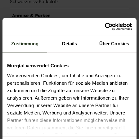
Schwarzmiss-Parkplatz.
Anreise & Parken
Anfahrt
Auf der B462 bis Langenbrand. An der Einfahrt Nord in
Richtung des Ortes abbiegen. Am Friedhof vorbei bis zur
Zustimmung
Details
Über Cookies
Festhalle Langenbrand.
Parken
Parkmöglichkeiten an der Festhalle Langenbrand.
Murgtal verwendet Cookies
Öffentliche Verkehrsmittel
Wir verwenden Cookies, um Inhalte und Anzeigen zu
Mit der S8/81 bis zum Haltepunkt Langenbrand oder von
personalisieren, Funktionen für soziale Medien anbieten
Forbach mit der Linie 248 bis zur Haltestelle
zu können und die Zugriffe auf unsere Website zu
Langenbrand Rathaus. Die Festhalle ist in einigen
analysieren. Außerdem geben wir Informationen zu Ihrer
Minuten zu Fuß zu erreichen.
Verwendung unserer Website an unsere Partner für
Weitere Infos / Links
soziale Medien, Werbung und Analysen weiter. Unsere
Partner führen diese Informationen möglicherweise mit
Fahrplan für die Rückfahrt ab Kaltenbronn unter
weiteren Daten zusammen, die Sie ihnen bereitgestellt
www.kvv.de
.
haben oder die sie im Rahmen Ihrer Nutzung der Dienste