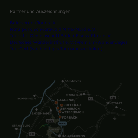
Partner und Auszeichnungen
Baiersbronn Touristik
Naturpark Schwarzwald Mitte/Nord e. V.
Touristik-Gemeinschaft Baden-Elsass-Pfalz e. V.
Deutsches Wanderinstitut e. V. (Premium-Wanderwege)
TourCert (Nachhaltiges Tourismuszertifikat)