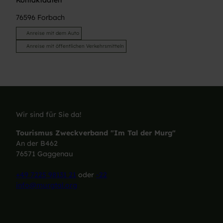
Kontaktdaten
76596
Forbach
Anreise mit dem Auto
Anreise mit öffentlichen Verkehrsmitteln
Wir sind für Sie da!
Tourismus Zweckverband "Im Tal der Murg"
An der B462
76571 Gaggenau
+49 7225 98131 21
oder
-22
info@murgtal.org