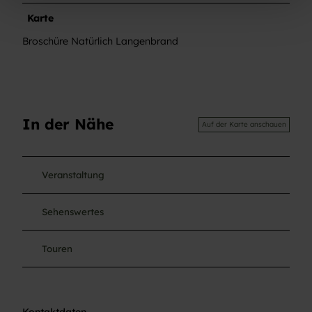
h
Karte
l
Broschüre Natürlich Langenbrand
In der Nähe
Auf der Karte anschauen
Veranstaltung
Sehenswertes
Touren