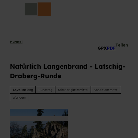
Z
DE
u
Suche
m
I
n
h
a
Murgtal
Teilen
GPX
PDF
l
t
Natürlich Langenbrand - Latschig-
Draberg-Runde
12,26 km lang
Rundweg
Schwierigkeit: mittel
Kondition: mittel
Wandern