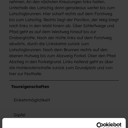
nehmen. An den nächsten Kreuzungen links halten.
Unterhalb des Latschig dann geradeaus weiter bis zum
Latschigbrunnen. Hier scharf rechts auf dem Forstweg
bis zum Latschig. Rechts liegt der Pavillon, der Weg biegt
nach links in den Wald hinein ab. Über Schleifwege und
Pfad geht es auf dem Westweg hinauf bis zur
Draberghütte. Nach der Hütte links auf dem Forstweg
abwärts, durch die Linkskehre zurück zum
Latschigbrunnen. Nach dem Brunnen rechts auf den
ebenen Hutweg bis zum Abzweig Forkel. Über den Pfad
Abstieg in den Forkelgrund. Links haltend geht es über
die Hohlensteinstraße zurück zum Grundplatz und von
hier zur Festhalle.
Toureigenschaften
Einkehrmöglichkeit
Gipfel