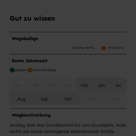
Gut zu wissen
Wegebeläge
Schotter (87%)
Pfad (13%)
Beste Jahreszeit
geeignet
wetterabhängig
Jan
Feb
Mär
Apr
Mai
Jun
Jul
Aug
Sep
Okt
Nov
Dez
Wegbeschreibung
Anstieg über das Grundbachtal bis zum Grundplatz. Halb
rechts die weiter ansteigende Kaltenbronner Straße