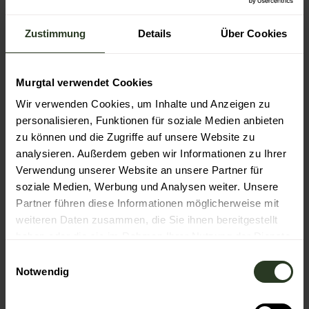
Rundweg
Zustimmung
Details
Über Cookies
Anreise & Parken
Anfahrt
Auf der B462 bis Langenbrand. An der Einfahrt Nord in
Murgtal verwendet Cookies
Richtung des Ortes abbiegen. Am Friedhof vorbei bis zur
Festhalle Langenbrand.
Wir verwenden Cookies, um Inhalte und Anzeigen zu
personalisieren, Funktionen für soziale Medien anbieten
Parken
zu können und die Zugriffe auf unsere Website zu
Parkmöglichkeiten an der Festhalle Langenbrand.
analysieren. Außerdem geben wir Informationen zu Ihrer
Öffentliche Verkehrsmittel
Verwendung unserer Website an unsere Partner für
Mit der S8/81 bis zum Haltepunkt Langenbrand oder von
soziale Medien, Werbung und Analysen weiter. Unsere
Forbach mit der Linie 248 bis zur Haltestelle
Partner führen diese Informationen möglicherweise mit
Langenbrand Rathaus. Die Festhalle ist in einigen
Minuten zu Fuß zu erreichen.
weiteren Daten zusammen, die Sie ihnen bereitgestellt
haben oder die sie im Rahmen Ihrer Nutzung der Dienste
Literatur
gesammelt haben.
E
Notwendig
Broschüre Natürlich Langenbrand
i
n
Autor:in
w