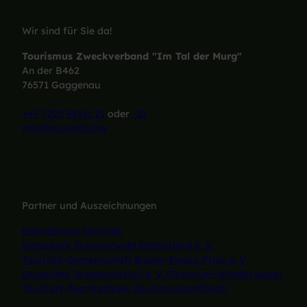
Wir sind für Sie da!
Tourismus Zweckverband "Im Tal der Murg"
An der B462
76571 Gaggenau
+49 7225 98131 21
oder
-22
info@murgtal.org
Partner und Auszeichnungen
Baiersbronn Touristik
Naturpark Schwarzwald Mitte/Nord e. V.
Touristik-Gemeinschaft Baden-Elsass-Pfalz e. V.
Deutsches Wanderinstitut e. V. (Premium-Wanderwege)
TourCert (Nachhaltiges Tourismuszertifikat)