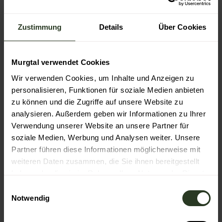
In der Nähe
Auf der Karte anschauen
Zustimmung
Details
Über Cookies
Sehenswertes
Murgtal verwendet Cookies
Touren
Wir verwenden Cookies, um Inhalte und Anzeigen zu
personalisieren, Funktionen für soziale Medien anbieten
zu können und die Zugriffe auf unsere Website zu
analysieren. Außerdem geben wir Informationen zu Ihrer
Kontaktdaten
Verwendung unserer Website an unsere Partner für
soziale Medien, Werbung und Analysen weiter. Unsere
76593
Gernsbach
Partner führen diese Informationen möglicherweise mit
Website
weiteren Daten zusammen, die Sie ihnen bereitgestellt
Anreise mit dem Auto
haben oder die sie im Rahmen Ihrer Nutzung der Dienste
Anreise mit öffentlichen Verkehrsmitteln
gesammelt haben.
E
Notwendig
i
n