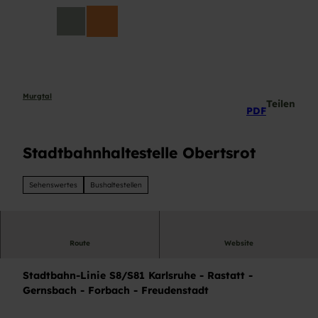
Z
DE
u
Suche
m
I
n
h
a
Murgtal
Teilen
PDF
l
t
Stadtbahnhaltestelle Obertsrot
Sehenswertes
Bushaltestellen
Route
Website
Stadtbahnhaltestelle Obertsrot
Stadtbahn-Linie S8/S81 Karlsruhe - Rastatt -
Gernsbach - Forbach - Freudenstadt