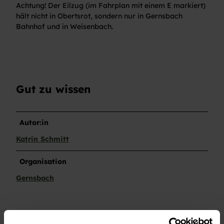
Achtung! Der Eilzug (im Fahrplan mit einem E markiert)
hält nicht in Obertsrot, sondern nur in Gernsbach
Bahnhof und in Weisenbach.
Gut zu wissen
Autor:in
Katrin Schmitt
Organisation
Gernsbach