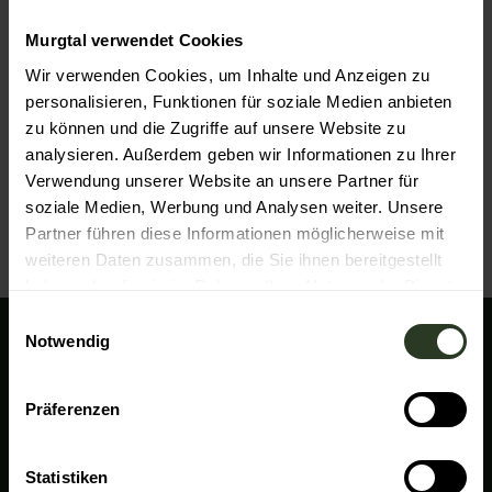
Hahnbachweg 51
Murgtal verwendet Cookies
76593
Gernsbach
+49 7224 6200782
Wir verwenden Cookies, um Inhalte und Anzeigen zu
personalisieren, Funktionen für soziale Medien anbieten
info@pferde-bewegen-menschen.com
zu können und die Zugriffe auf unsere Website zu
Website
analysieren. Außerdem geben wir Informationen zu Ihrer
Verwendung unserer Website an unsere Partner für
Anreise mit dem Auto
soziale Medien, Werbung und Analysen weiter. Unsere
Anreise mit öffentlichen Verkehrsmitteln
Partner führen diese Informationen möglicherweise mit
weiteren Daten zusammen, die Sie ihnen bereitgestellt
haben oder die sie im Rahmen Ihrer Nutzung der Dienste
gesammelt haben.
E
Notwendig
i
Wir sind für Sie da!
n
w
Tourismus Zweckverband "Im Tal der Murg"
Präferenzen
An der B462
i
76571 Gaggenau
l
l
Statistiken