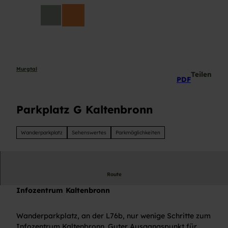
Z
DE
u
Suche
m
I
n
h
a
Murgtal
Teilen
PDF
l
t
Parkplatz G Kaltenbronn
Wanderparkplatz
Sehenswertes
Parkmöglichkeiten
Route
Wanderparkplatz, Parkplatz G Kaltenbronn, Nähe
Infozentrum Kaltenbronn
Wanderparkplatz, an der L76b, nur wenige Schritte zum
Infozentrum Kaltenbronn. Guter Ausgangspunkt für