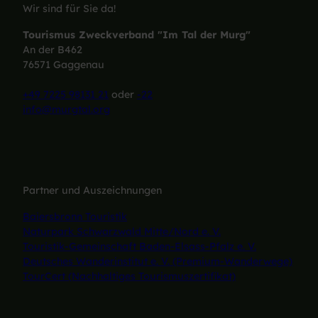
Wir sind für Sie da!
Tourismus Zweckverband "Im Tal der Murg"
An der B462
76571 Gaggenau
+49 7225 98131 21
oder
-22
info@murgtal.org
Partner und Auszeichnungen
Baiersbronn Touristik
Naturpark Schwarzwald Mitte/Nord e. V.
Touristik-Gemeinschaft Baden-Elsass-Pfalz e. V.
Deutsches Wanderinstitut e. V. (Premium-Wanderwege)
TourCert (Nachhaltiges Tourismuszertifikat)