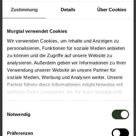
242 zum Kaltenbronn um. Achtung: nur 3 Verbindungen
täglich. Montag und Dienstag keine Verbindung. Weitere
Zustimmung
Details
Über Cookies
Informationen sowie einen aktuellen Fahrplan erhalten
Sie beim Servicetelefon des KVV unter der
Telefonnummer (0721) 6107-5885 oder im Internet unter
Murgtal verwendet Cookies
http://www.kvv.de
Wir verwenden Cookies, um Inhalte und Anzeigen zu
Autor:in
personalisieren, Funktionen für soziale Medien anbieten
zu können und die Zugriffe auf unsere Website zu
Katrin Schmitt
analysieren. Außerdem geben wir Informationen zu Ihrer
Verwendung unserer Website an unsere Partner für
Organisation
soziale Medien, Werbung und Analysen weiter. Unsere
Gernsbach
Partner führen diese Informationen möglicherweise mit
weiteren Daten zusammen, die Sie ihnen bereitgestellt
haben oder die sie im Rahmen Ihrer Nutzung der Dienste
gesammelt haben.
E
Notwendig
i
In der Nähe
Auf der Karte anschauen
n
w
Präferenzen