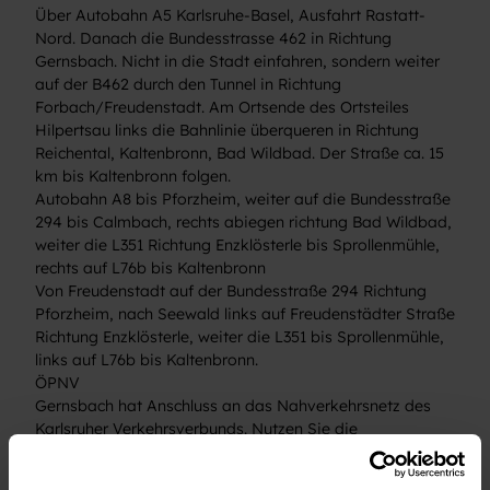
Über Autobahn A5 Karlsruhe-Basel, Ausfahrt Rastatt-
Nord. Danach die Bundesstrasse 462 in Richtung
Gernsbach. Nicht in die Stadt einfahren, sondern weiter
auf der B462 durch den Tunnel in Richtung
Forbach/Freudenstadt. Am Ortsende des Ortsteiles
Hilpertsau links die Bahnlinie überqueren in Richtung
Reichental, Kaltenbronn, Bad Wildbad. Der Straße ca. 15
km bis Kaltenbronn folgen.
Autobahn A8 bis Pforzheim, weiter auf die Bundesstraße
294 bis Calmbach, rechts abiegen richtung Bad Wildbad,
weiter die L351 Richtung Enzklösterle bis Sprollenmühle,
rechts auf L76b bis Kaltenbronn
Von Freudenstadt auf der Bundesstraße 294 Richtung
Pforzheim, nach Seewald links auf Freudenstädter Straße
Richtung Enzklösterle, weiter die L351 bis Sprollenmühle,
links auf L76b bis Kaltenbronn.
ÖPNV
Gernsbach hat Anschluss an das Nahverkehrsnetz des
Karlsruher Verkehrsverbunds. Nutzen Sie die
Stadtbahnhaltestelle Gernsbach Bahnhof mit der
Stadtbahnlinie S8/S81. Steigen Sie dort in die Buslinie