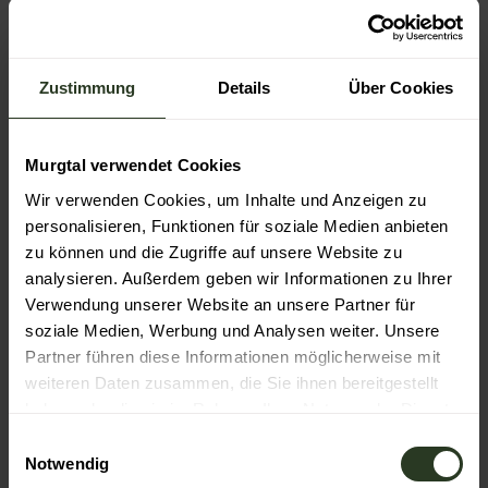
ÖPNV
Gernsbach hat Anschluss an das Nahverkehrsnetz des
Karlsruher Verkehrsverbunds. Nutzen Sie die
Stadtbahnhaltestelle Gernsbach Bahnhof mit der
Zustimmung
Details
Über Cookies
Stadtbahnlinie S8/S81. Steigen Sie dort in die Buslinie
242 zum Kaltenbronn um. Achtung: nur 3 Verbindungen
täglich. Montag und Dienstag keine Verbindung. Weitere
Informationen sowie einen aktuellen Fahrplan erhalten
Murgtal verwendet Cookies
Sie beim Servicetelefon des KVV unter der
Wir verwenden Cookies, um Inhalte und Anzeigen zu
Telefonnummer (0721) 6107-5885 oder im Internet unter
personalisieren, Funktionen für soziale Medien anbieten
http://www.kvv.de
zu können und die Zugriffe auf unsere Website zu
Autor:in
analysieren. Außerdem geben wir Informationen zu Ihrer
Verwendung unserer Website an unsere Partner für
Katrin Schmitt
soziale Medien, Werbung und Analysen weiter. Unsere
Partner führen diese Informationen möglicherweise mit
Organisation
weiteren Daten zusammen, die Sie ihnen bereitgestellt
Gernsbach
haben oder die sie im Rahmen Ihrer Nutzung der Dienste
gesammelt haben.
E
Notwendig
i