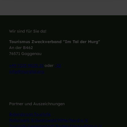
Wir sind für Sie da!
Tourismus Zweckverband "Im Tal der Murg"
An der B462
76571 Gaggenau
+49 7225 98131 21
oder
-22
info@murgtal.org
Partner und Auszeichnungen
Baiersbronn Touristik
Naturpark Schwarzwald Mitte/Nord e. V.
Touristik-Gemeinschaft Baden-Elsass-Pfalz e. V.