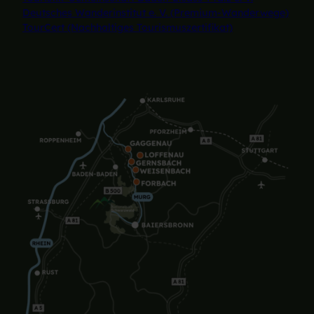
Deutsches Wanderinstitut e. V. (Premium-Wanderwege)
TourCert (Nachhaltiges Tourismuszertifikat)