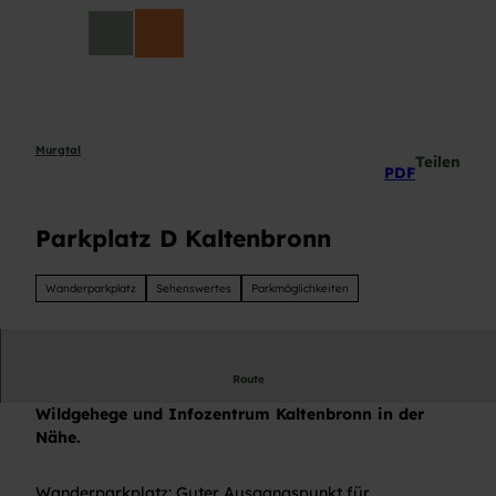
Z
DE
u
Suche
m
I
n
h
a
Murgtal
Teilen
PDF
l
t
Parkplatz D Kaltenbronn
Wanderparkplatz
Sehenswertes
Parkmöglichkeiten
Route
Wanderparkplatz, Parkplatz D Kaltenbronn,
Wildgehege und Infozentrum Kaltenbronn in der
Nähe.
Wanderparkplatz: Guter Ausgangspunkt für