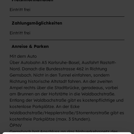
Eintritt frei
Zahlungsmöglichkeiten
Eintritt frei
Anreise & Parken
Mit dem Auto
Über Autobahn A5 Karlsruhe-Basel, Ausfahrt Rastatt-
Nord. Danach die Bundesstrasse 462 in Richtung
Gernsbach. Nicht in den Tunnel einfahren, sondern
Richtung historische Altstadt fahren. An der zweiten
Ampel rechts über die Stadtbrücke, geradeaus, vorbei
am Brunnen an der Hofstätte in die Waldbachstraße.
Entlang der Waldbachstraße gibt es kostenpflichtige und
kostenlose Parkplätze. An der Ecke
Waldbachstraße/Hepplerstraße/Storrentorstraße gibt es
kostenfreie Parkplätze (max. 3 Stunden).
ÖPNV
Gernsbach hat Anschluss an das Nahverkehrsnetz des