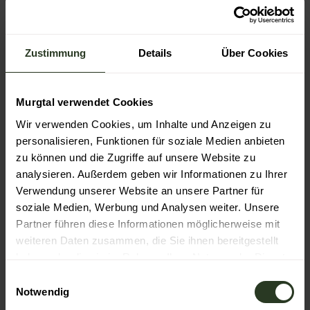
Karlsruher Verkehrsverbunds. Nutzen Sie die
Stadtbahnhaltestelle Gernsbach Bahnhof oder
Gernsbach Mitte mit den Linien S8/RB40/RE41. Um in
die Altstadt zu gelangen, steigen Sie am besten
Zustimmung
Details
Über Cookies
Gernsbach Mitte aus. Aber Achtung! Die Eilzüge halten
nicht in Gernsbach Mitte sondern nur Gernsbach Bahnhof.
Weitere Informationen sowie einen aktuellen Fahrplan
Murgtal verwendet Cookies
erhalten Sie beim Servicetelefon des KVV unter der
Wir verwenden Cookies, um Inhalte und Anzeigen zu
Telefonnummer (0721) 6107-5885 oder im Internet unter
https://www.kvv.de
personalisieren, Funktionen für soziale Medien anbieten
zu können und die Zugriffe auf unsere Website zu
Autor:in
analysieren. Außerdem geben wir Informationen zu Ihrer
Verwendung unserer Website an unsere Partner für
Katrin Schmitt
soziale Medien, Werbung und Analysen weiter. Unsere
Partner führen diese Informationen möglicherweise mit
Organisation
weiteren Daten zusammen, die Sie ihnen bereitgestellt
Gernsbach
haben oder die sie im Rahmen Ihrer Nutzung der Dienste
gesammelt haben.
E
Notwendig
i