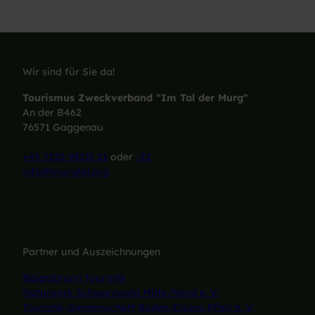
Wir sind für Sie da!
Tourismus Zweckverband "Im Tal der Murg"
An der B462
76571 Gaggenau
+49 7225 98131 21
oder
-22
info@murgtal.org
Partner und Auszeichnungen
Baiersbronn Touristik
Naturpark Schwarzwald Mitte/Nord e. V.
Touristik-Gemeinschaft Baden-Elsass-Pfalz e. V.