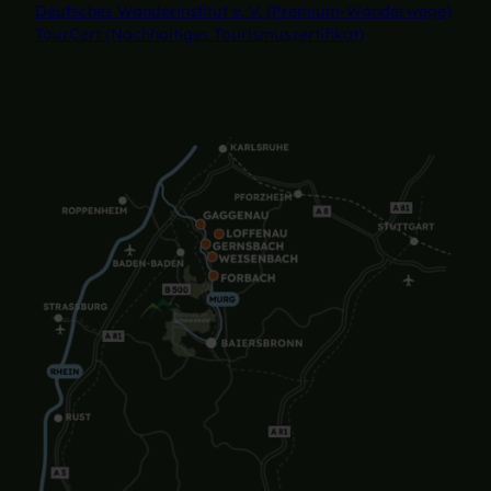
Deutsches Wanderinstitut e. V. (Premium-Wanderwege)
TourCert (Nachhaltiges Tourismuszertifikat)