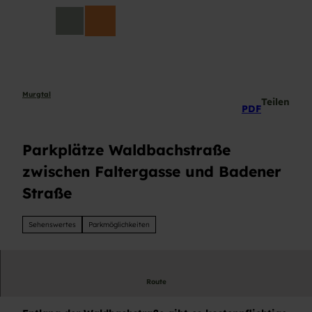
Z
DE
u
Suche
m
I
n
h
a
Murgtal
Teilen
PDF
l
t
Parkplätze Waldbachstraße
zwischen Faltergasse und Badener
Straße
Sehenswertes
Parkmöglichkeiten
Route
Parkplätze entlang der Waldbachstraße.