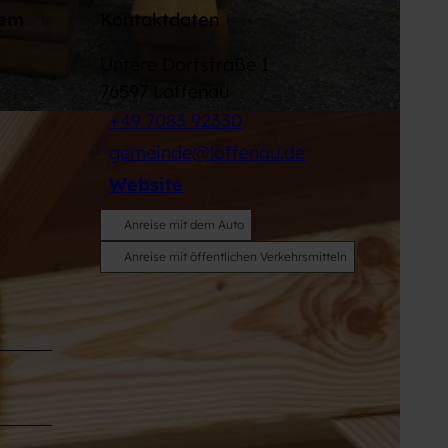
dem
Kontaktdaten
Untere Dorfstraße 1
76597
Loffenau
+49 7083 92330
gemeinde@loffenau.de
Website
Anreise mit dem Auto
Anreise mit öffentlichen Verkehrsmitteln