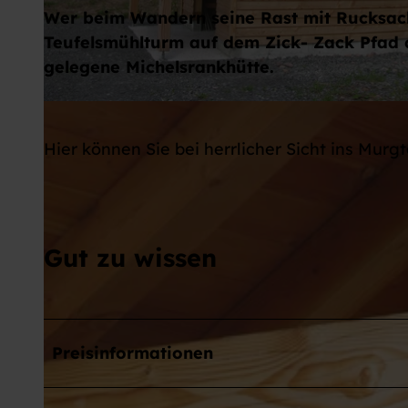
Wer beim Wandern seine Rast mit Rucksack
Teufelsmühlturm auf dem Zick- Zack Pfad
gelegene Michelsrankhütte.
©
CC-BY-NC-SA
Hier können Sie bei herrlicher Sicht ins Murg
Gut zu wissen
Preisinformationen