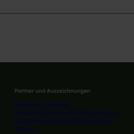
Partner und Auszeichnungen
Baiersbronn Touristik
Naturpark Schwarzwald Mitte/Nord e. V.
Touristik-Gemeinschaft Baden-Elsass-
Pfalz e. V.