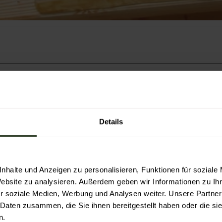
Details
nhalte und Anzeigen zu personalisieren, Funktionen für soziale
Website zu analysieren. Außerdem geben wir Informationen zu I
r soziale Medien, Werbung und Analysen weiter. Unsere Partner
elt, gleich welchen Glaubens, gleich welchen Geschle
 Daten zusammen, die Sie ihnen bereitgestellt haben oder die s
n-Württemberg als Gäste zu entdecken. Wir sind und
n.