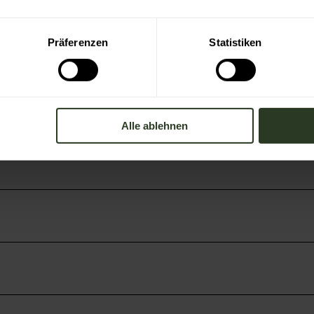
ur kulturellen Vielfalt. Wir wenden uns entschieden 
d verteidigen unsere demokratischen Werte. Wir sin
Präferenzen
Statistiken
uck bringen.
Alle ablehnen