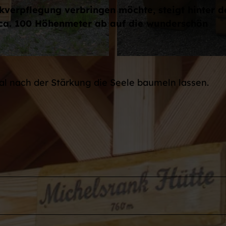
verpflegung verbringen möchte, steigt hinter 
 ca. 100 Höhenmeter ab auf die wunderschön
©
CC-BY-NC-SA
tal nach der Stärkung die Seele baumeln lassen.