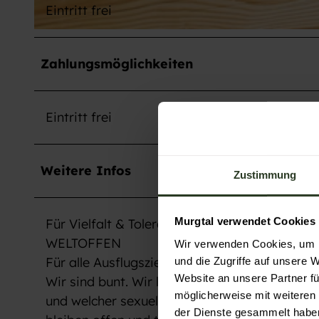
Eintritt frei
©
CC-BY-NC-SA
Zahlungsmöglichkeiten
Eintritt frei
Weitere Infos
Zustimmung
Murgtal verwendet Cookies
Für Vielfalt & Toleranz
WELTOFFEN
Wir verwenden Cookies, um I
Für alle Ausflugsziele mit kultureller Vielfalt
und die Zugriffe auf unsere 
Website an unsere Partner fü
Wir sind bunt. Wir laden Menschen aus aller W
möglicherweise mit weiteren
und welcher sexuellen Orientierung ein, Bade
der Dienste gesammelt habe