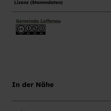
Lizenz (Stammdaten)
h
l
Gemeinde Loffenau
In der Nähe