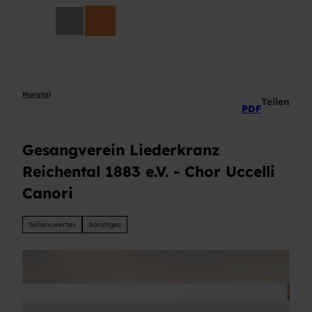
Z
DE
u
Suche
m
I
n
h
a
Murgtal
Teilen
PDF
l
t
Gesangverein Liederkranz
Reichental 1883 e.V. - Chor Uccelli
Canori
Sehenswertes
Sonstiges