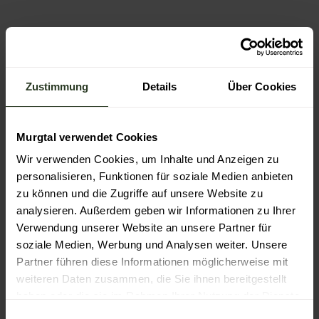
In der Nähe
Auf der Karte anschauen
Zustimmung
Details
Über Cookies
Veranstaltung
Sehenswertes
Murgtal verwendet Cookies
Wir verwenden Cookies, um Inhalte und Anzeigen zu
Touren
personalisieren, Funktionen für soziale Medien anbieten
zu können und die Zugriffe auf unsere Website zu
analysieren. Außerdem geben wir Informationen zu Ihrer
Verwendung unserer Website an unsere Partner für
Kontaktdaten
soziale Medien, Werbung und Analysen weiter. Unsere
Langenackerstraße
Partner führen diese Informationen möglicherweise mit
76593
Gernsbach
weiteren Daten zusammen, die Sie ihnen bereitgestellt
info@uccelli-canori.de
haben oder die sie im Rahmen Ihrer Nutzung der Dienste
Website
gesammelt haben.
E