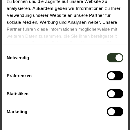
zu können und die Zugriffe auf unsere Website zu
Autor:in
analysieren. Außerdem geben wir Informationen zu Ihrer
Verwendung unserer Website an unsere Partner für
Katharina Luft
soziale Medien, Werbung und Analysen weiter. Unsere
Partner führen diese Informationen möglicherweise mit
Organisation
weiteren Daten zusammen, die Sie ihnen bereitgestellt
Nationalparkregion Schwarzwald
haben oder die sie im Rahmen Ihrer Nutzung der Dienste
gesammelt haben.
E
Lizenz (Stammdaten)
Notwendig
i
Katharina Luft
n
w
Präferenzen
i
l
l
Statistiken
i
g
In der Nähe
Marketing
Auf der Karte anschauen
u
n
g