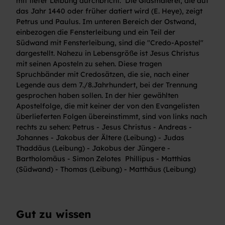
mit tiefer Leibung durchbricht. Die Glasmalerei, die auf
das Jahr 1440 oder früher datiert wird (E. Heye), zeigt
Petrus und Paulus. Im unteren Bereich der Ostwand,
einbezogen die Fensterleibung und ein Teil der
Südwand mit Fensterleibung, sind die "Credo-Apostel"
dargestellt. Nahezu in Lebensgröße ist Jesus Christus
mit seinen Aposteln zu sehen. Diese tragen
Spruchbänder mit Credosätzen, die sie, nach einer
Legende aus dem 7./8.Jahrhundert, bei der Trennung
gesprochen haben sollen. In der hier gewählten
Apostelfolge, die mit keiner der von den Evangelisten
überlieferten Folgen übereinstimmt, sind von links nach
rechts zu sehen: Petrus - Jesus Christus - Andreas -
Johannes - Jakobus der Ältere (Leibung) - Judas
Thaddäus (Leibung) - Jakobus der Jüngere -
Bartholomäus - Simon Zelotes Phillipus - Matthias
(Südwand) - Thomas (Leibung) - Matthäus (Leibung)
Gut zu wissen