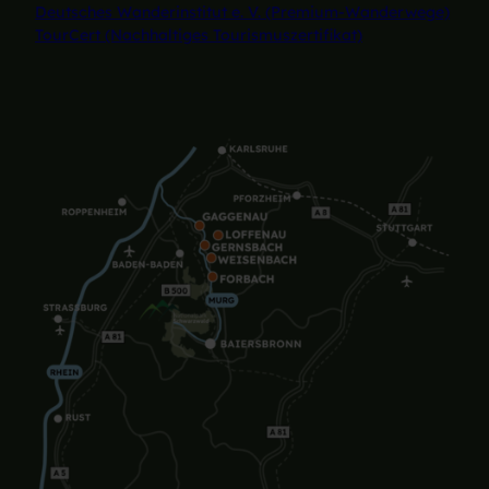
Deutsches Wanderinstitut e. V. (Premium-Wanderwege)
TourCert (Nachhaltiges Tourismuszertifikat)