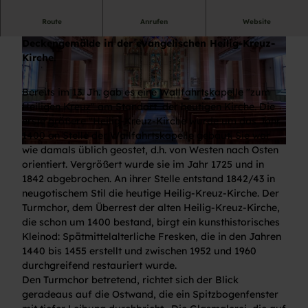
Route
Anrufen
Website
Historisch wertvolle, spätgotische Wand- und
Deckengemälde in der evangelischen Heilig-Kreuz-
Kirche.
Bereits im 13. Jh. gab es eine Wallfahrtskapelle "zum
Heiligen Kreuz" am Standort der heutigen Kirche. Die
©
CC-BY-NC-SA
erste größere "Heilig-Kreuz-Kirche wurde um das Jahr
1400 an Stelle der Wallfahrtskapelle gebaut. Sie war
wie damals üblich geostet, d.h. von Westen nach Osten
©
CC-BY-NC-SA
orientiert. Vergrößert wurde sie im Jahr 1725 und in
1842 abgebrochen. An ihrer Stelle entstand 1842/43 in
neugotischem Stil die heutige Heilig-Kreuz-Kirche. Der
Turmchor, dem Überrest der alten Heilig-Kreuz-Kirche,
die schon um 1400 bestand, birgt ein kunsthistorisches
Kleinod: Spätmittelalterliche Fresken, die in den Jahren
1440 bis 1455 erstellt und zwischen 1952 und 1960
durchgreifend restauriert wurde.
Den Turmchor betretend, richtet sich der Blick
geradeaus auf die Ostwand, die ein Spitzbogenfenster