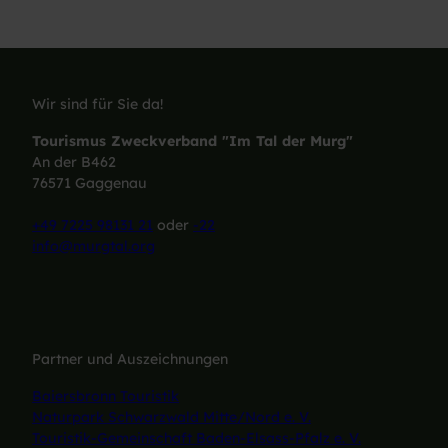
Wir sind für Sie da!
Tourismus Zweckverband "Im Tal der Murg"
An der B462
76571 Gaggenau
+49 7225 98131 21
oder
-22
info@murgtal.org
Partner und Auszeichnungen
Baiersbronn Touristik
Naturpark Schwarzwald Mitte/Nord e. V.
Touristik-Gemeinschaft Baden-Elsass-Pfalz e. V.