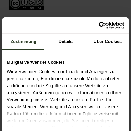
Zustimmung
Details
Über Cookies
In der Nähe
Auf der Karte anschauen
Murgtal verwendet Cookies
Sehenswertes
Wir verwenden Cookies, um Inhalte und Anzeigen zu
personalisieren, Funktionen für soziale Medien anbieten
Touren
zu können und die Zugriffe auf unsere Website zu
analysieren. Außerdem geben wir Informationen zu Ihrer
Verwendung unserer Website an unsere Partner für
soziale Medien, Werbung und Analysen weiter. Unsere
Kontaktdaten
Partner führen diese Informationen möglicherweise mit
Am Skihang
weiteren Daten zusammen, die Sie ihnen bereitgestellt
76596
Forbach
haben oder die sie im Rahmen Ihrer Nutzung der Dienste
+49 7228 390