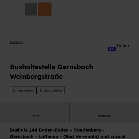
Z
DE
u
Suche
m
I
n
h
a
Murgtal
Teilen
PDF
l
t
Bushaltestelle Gernsbach
Weinbergstraße
Sehenswertes
Bushaltestellen
Route
Website
Bushaltestelle Gernsbach Weinbergstraße
Buslinie 244 Baden-Baden - Staufenberg -
Gernsbach - Loffenau - (Bad Herrenalb) und zurück