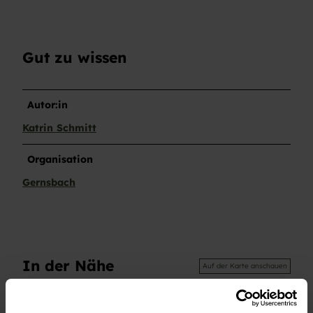
Gut zu wissen
Autor:in
Katrin Schmitt
Organisation
Gernsbach
In der Nähe
Auf der Karte anschauen