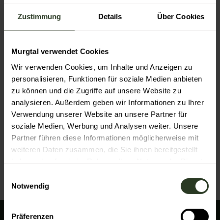
Veranstaltung
Zustimmung
Details
Über Cookies
Sehenswertes
Murgtal verwendet Cookies
Touren
Wir verwenden Cookies, um Inhalte und Anzeigen zu
personalisieren, Funktionen für soziale Medien anbieten
zu können und die Zugriffe auf unsere Website zu
Kontaktdaten
analysieren. Außerdem geben wir Informationen zu Ihrer
Verwendung unserer Website an unsere Partner für
76593
Gernsbach
soziale Medien, Werbung und Analysen weiter. Unsere
Website
Partner führen diese Informationen möglicherweise mit
Anreise mit dem Auto
weiteren Daten zusammen, die Sie ihnen bereitgestellt
haben oder die sie im Rahmen Ihrer Nutzung der Dienste
Anreise mit öffentlichen Verkehrsmitteln
gesammelt haben.
E
Notwendig
i
n
w
Präferenzen