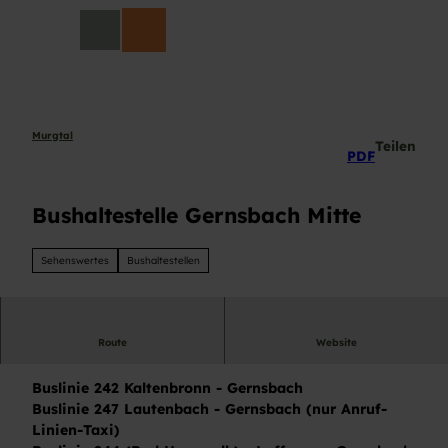
Z
DE
u
Suche
m
I
n
h
a
Murgtal
Teilen
PDF
l
t
Bushaltestelle Gernsbach Mitte
Sehenswertes
Bushaltestellen
Route
Website
Bushaltestelle Gernsbach Mitte
Buslinie 242 Kaltenbronn - Gernsbach
Buslinie 247 Lautenbach - Gernsbach (nur Anruf-
Linien-Taxi)