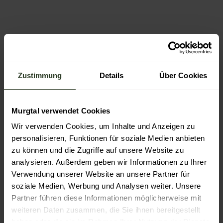
In der Nähe
Auf der Karte anschauen
Zustimmung
Details
Über Cookies
Essen & Trinken
Sehenswertes
Murgtal verwendet Cookies
Wir verwenden Cookies, um Inhalte und Anzeigen zu
Touren
personalisieren, Funktionen für soziale Medien anbieten
zu können und die Zugriffe auf unsere Website zu
analysieren. Außerdem geben wir Informationen zu Ihrer
Verwendung unserer Website an unsere Partner für
Kontaktdaten
soziale Medien, Werbung und Analysen weiter. Unsere
Hauptstraße 3
Partner führen diese Informationen möglicherweise mit
76599
Weisenbach
weiteren Daten zusammen, die Sie ihnen bereitgestellt
+49 7224 91830
haben oder die sie im Rahmen Ihrer Nutzung der Dienste