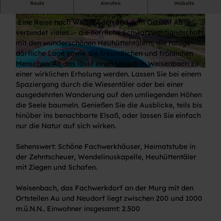
Herrliche Schwarzwaldlandschaft mit den
Route
Anrufen
Website
wunderschönen Heuhüttentälern
Eine Reise nach Weisenbach und dem Ortsteil Au
© Gemeinde Weisenbach
© Gemeinde Weisenbach
verbindet vieles...- die herrliche Schwarzwaldlandschaft
mit den wunderschönen Heuhüttentälern, die ruhige
dörfliche Lage sowie die freundlichen und fröhlichen
Menschen. All das lässt einen Urlaub in Weisenbach zu
© Gemeinde Weisenbach
einer wirklichen Erholung werden. Lassen Sie bei einem
Spaziergang durch die Wiesentäler oder bei einer
ausgedehnten Wanderung auf den umliegenden Höhen
die Seele baumeln. Genießen Sie die Ausblicke, teils bis
hinüber ins benachbarte Elsaß, oder lassen Sie einfach
nur die Natur auf sich wirken.
Sehenswert: Schöne Fachwerkhäuser, Heimatstube in
der Zehntscheuer, Wendelinuskapelle, Heuhüttentäler
mit Ziegen und Schafen.
Weisenbach, das Fachwerkdorf an der Murg mit den
Ortsteilen Au und Neudorf liegt zwischen 200 und 1000
m.ü.N.N.. Einwohner insgesamt: 2.500