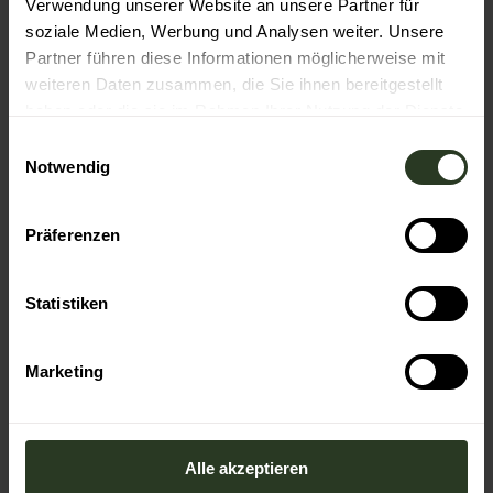
Verwendung unserer Website an unsere Partner für
soziale Medien, Werbung und Analysen weiter. Unsere
Partner führen diese Informationen möglicherweise mit
Gut zu wissen
weiteren Daten zusammen, die Sie ihnen bereitgestellt
haben oder die sie im Rahmen Ihrer Nutzung der Dienste
gesammelt haben.
Social Media
E
Notwendig
i
Facebook
Instagram
n
w
Präferenzen
i
l
l
Statistiken
In der Nähe
i
Auf der Karte anschauen
g
Marketing
u
n
Veranstaltung
g
s
Alle akzeptieren
Sehenswertes
a