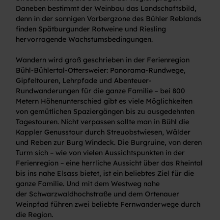
Daneben bestimmt der Weinbau das Landschaftsbild,
denn in der sonnigen Vorbergzone des Bühler Reblands
finden Spätburgunder Rotweine und Riesling
hervorragende Wachstumsbedingungen.
Wandern wird groß geschrieben in der Ferienregion
Bühl-Bühlertal-Ottersweier: Panorama-Rundwege,
Gipfeltouren, Lehrpfade und Abenteuer-
Rundwanderungen für die ganze Familie – bei 800
Metern Höhenunterschied gibt es viele Möglichkeiten
von gemütlichen Spaziergängen bis zu ausgedehnten
Tagestouren. Nicht verpassen sollte man in Bühl die
Kappler Genusstour durch Streuobstwiesen, Wälder
und Reben zur Burg Windeck. Die Burgruine, von deren
Turm sich – wie von vielen Aussichtspunkten in der
Ferienregion – eine herrliche Aussicht über das Rheintal
bis ins nahe Elsass bietet, ist ein beliebtes Ziel für die
ganze Familie. Und mit dem Westweg nahe
der Schwarzwaldhochstraße und dem Ortenauer
Weinpfad führen zwei beliebte Fernwanderwege durch
die Region.