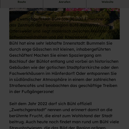
Die Zwetschgenstadt Bühl liegt malerisch zwischen
Route
Anrufen
Website
Weinbergen, Schwarzwaldhöhen und der
Rheinebene.
© Stadt Bühl
© Stadt Bühl
Die Zwetschgenstadt Bühl (ca. 30.000 Einwohner) bildet
das Zentrum der Ferienregion Bühl-Bühlertal-
Ottersweier und liegt malerisch zwischen Weinbergen,
Schwarzwaldhöhen und der Rheinebene.
© Joachim Gerstner
Bühl hat eine sehr lebhafte Innenstadt: Bummeln Sie
durch enge Gässchen mit kleinen, inhabergeführten
Geschäften! Machen Sie einen Spaziergang am
Bachlauf der Bühlot entlang und vorbei an historischen
Gebäuden wie der gotischen Stadtpfarrkirche oder den
Fachwerkhäusern im Hänferdorf! Oder entspannen Sie
in südländischer Atmosphäre in einem der zahlreichen
Straßencafés und beobachten das geschäftige Treiben
in der Fußgängerzone!
Seit dem Jahr 2022 darf sich Bühl offiziell
„Zwetschgenstadt“ nennen und erinnert damit an die
berühmte Frucht, die einst zum Wohlstand der Stadt
beitrug. Auch heute noch findet man rund um Bühl viele
Streuobstwiesen, die das Bild der Region prägen.