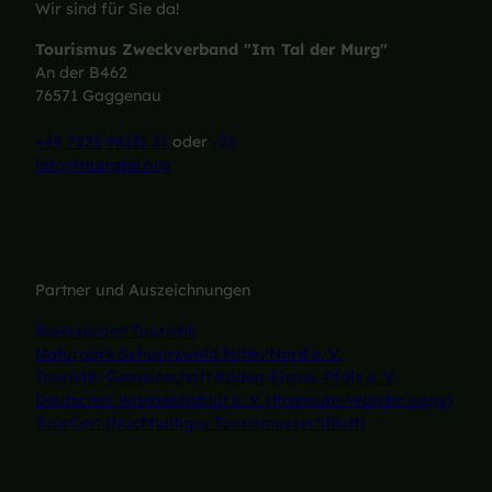
Wir sind für Sie da!
Tourismus Zweckverband "Im Tal der Murg"
An der B462
76571 Gaggenau
+49 7225 98131 21
oder
-22
info@murgtal.org
Partner und Auszeichnungen
Baiersbronn Touristik
Naturpark Schwarzwald Mitte/Nord e. V.
Touristik-Gemeinschaft Baden-Elsass-Pfalz e. V.
Deutsches Wanderinstitut e. V. (Premium-Wanderwege)
TourCert (Nachhaltiges Tourismuszertifikat)