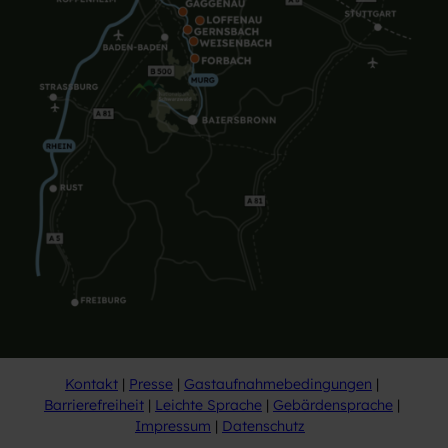
Kontakt
Presse
Gastaufnahmebedingungen
Barrierefreiheit
Leichte Sprache
Gebärdensprache
Impressum
Datenschutz