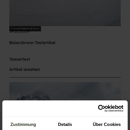
© Losch Digital Lab S.à r.l.
14.10.2024
Baiersbronn Testartikel
Teasertext
Artikel ansehen
Zustimmung
Details
Über Cookies