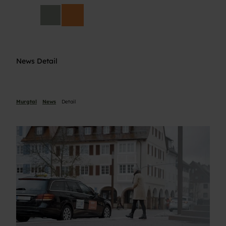
Z
DE
u
Suche
m
I
n
h
News Detail
a
l
t
Murgtal
News
Detail