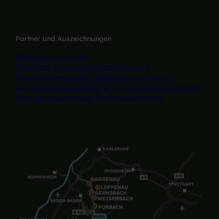
Partner und Auszeichnungen
Baiersbronn Touristik
Naturpark Schwarzwald Mitte/Nord e. V.
Touristik-Gemeinschaft Baden-Elsass-Pfalz e. V.
Deutsches Wanderinstitut e. V. (Premium-Wanderwege)
TourCert (Nachhaltiges Tourismuszertifikat)