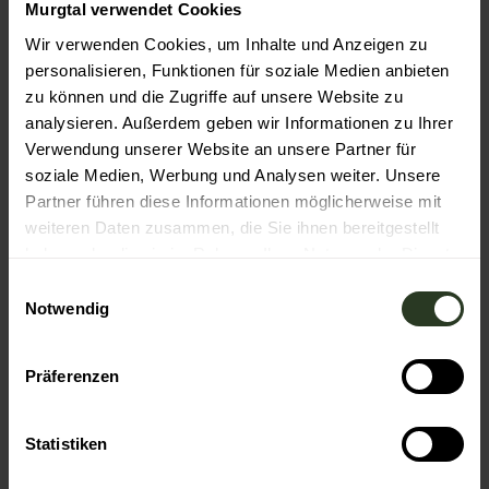
Murgtal verwendet Cookies
Wir verwenden Cookies, um Inhalte und Anzeigen zu
personalisieren, Funktionen für soziale Medien anbieten
zu können und die Zugriffe auf unsere Website zu
analysieren. Außerdem geben wir Informationen zu Ihrer
In der Nähe
Verwendung unserer Website an unsere Partner für
Auf der Karte anschauen
soziale Medien, Werbung und Analysen weiter. Unsere
Partner führen diese Informationen möglicherweise mit
weiteren Daten zusammen, die Sie ihnen bereitgestellt
Veranstaltung
haben oder die sie im Rahmen Ihrer Nutzung der Dienste
gesammelt haben.
Sehenswertes
E
Notwendig
i
n
Touren
w
Präferenzen
i
l
Pächter/Betreiber
l
Statistiken
i
Waldstr. 70