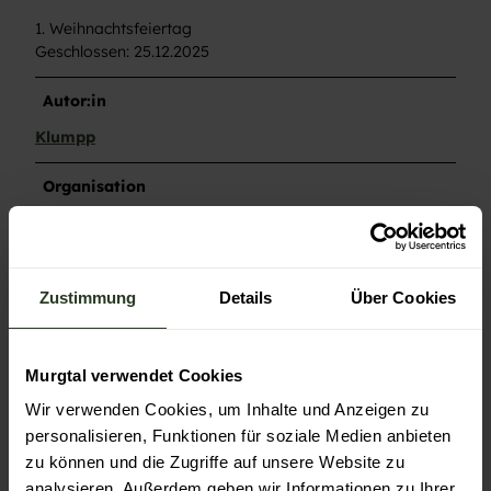
1. Weihnachtsfeiertag
Geschlossen: 25.12.2025
Autor:in
Klumpp
Organisation
Nationalparkregion Schwarzwald
Zustimmung
Details
Über Cookies
In der Nähe
Auf der Karte anschauen
Murgtal verwendet Cookies
Wir verwenden Cookies, um Inhalte und Anzeigen zu
Veranstaltung
personalisieren, Funktionen für soziale Medien anbieten
zu können und die Zugriffe auf unsere Website zu
analysieren. Außerdem geben wir Informationen zu Ihrer
Sehenswertes