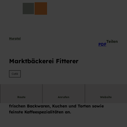
Z
DE
u
Suche
m
I
n
h
a
Murgtal
Teilen
PDF
l
t
Marktbäckerei Fitterer
Café
Route
Anrufen
Website
Die Marktbäckerei bietet eine große Auswahl an
frischen Backwaren, Kuchen und Torten sowie
feinste Kaffeespezialitäten an.