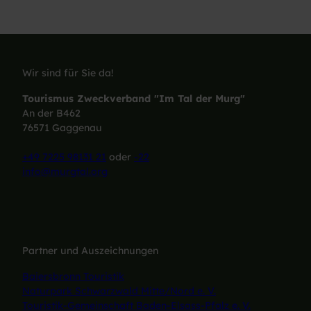
Wir sind für Sie da!
Tourismus Zweckverband "Im Tal der Murg"
An der B462
76571 Gaggenau
+49 7225 98131 21
oder
-22
info@murgtal.org
Partner und Auszeichnungen
Baiersbronn Touristik
Naturpark Schwarzwald Mitte/Nord e. V.
Touristik-Gemeinschaft Baden-Elsass-Pfalz e. V.