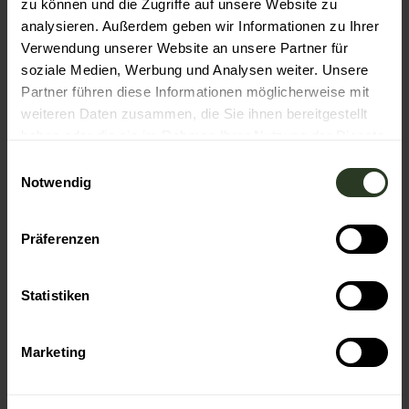
zu können und die Zugriffe auf unsere Website zu
Autor:in
analysieren. Außerdem geben wir Informationen zu Ihrer
Verwendung unserer Website an unsere Partner für
Gemeinde Loffenau
soziale Medien, Werbung und Analysen weiter. Unsere
Partner führen diese Informationen möglicherweise mit
Organisation
weiteren Daten zusammen, die Sie ihnen bereitgestellt
Nationalparkregion Schwarzwald
haben oder die sie im Rahmen Ihrer Nutzung der Dienste
gesammelt haben.
Lizenz (Stammdaten)
E
Notwendig
i
Gemeinde Loffenau
n
w
Präferenzen
i
l
l
Statistiken
i
g
In der Nähe
Auf der Karte anschauen
Marketing
u
n
g