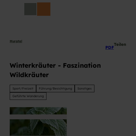
Z
DE
u
Suche
m
I
n
h
a
Murgtal
Teilen
PDF
l
t
Winterkräuter - Faszination
Wildkräuter
Sport/Freizeit
Führung/Besichtigung
Sonstiges
Geführte Wanderung