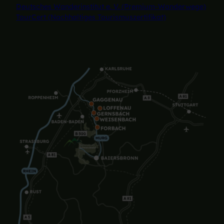
Deutsches Wanderinstitut e. V. (Premium-Wanderwege)
TourCert (Nachhaltiges Tourismuszertifikat)