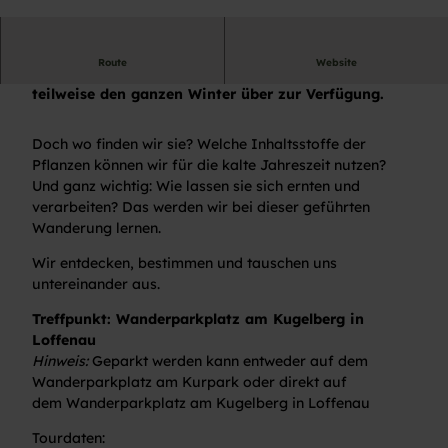
© Monika Amann |
CC-BY-NC-SA
Route
Website
Über 40 Wildkräuter stehen uns auch im Herbst und
teilweise den ganzen Winter über zur Verfügung.
Doch wo finden wir sie? Welche Inhaltsstoffe der
Pflanzen können wir für die kalte Jahreszeit nutzen?
Und ganz wichtig: Wie lassen sie sich ernten und
verarbeiten? Das werden wir bei dieser geführten
Wanderung lernen.
Wir entdecken, bestimmen und tauschen uns
untereinander aus.
Treffpunkt: Wanderparkplatz am Kugelberg in
Loffenau
Hinweis:
Geparkt werden kann entweder auf dem
Wanderparkplatz am Kurpark oder direkt auf
dem Wanderparkplatz am Kugelberg in Loffenau
Tourdaten: