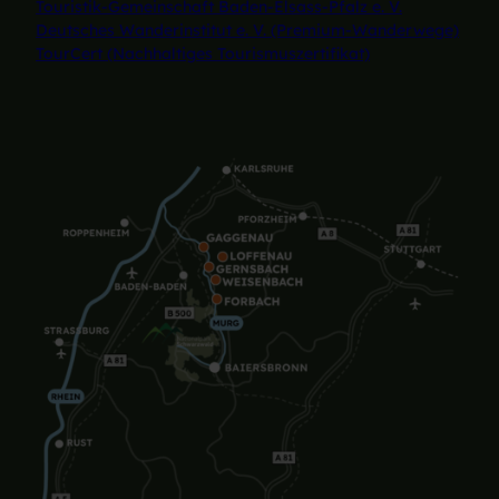
Touristik-Gemeinschaft Baden-Elsass-Pfalz e. V.
Deutsches Wanderinstitut e. V. (Premium-Wanderwege)
TourCert (Nachhaltiges Tourismuszertifikat)