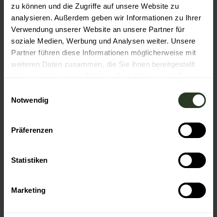
zu können und die Zugriffe auf unsere Website zu
analysieren. Außerdem geben wir Informationen zu Ihrer
Essen & Trinken
Verwendung unserer Website an unsere Partner für
soziale Medien, Werbung und Analysen weiter. Unsere
Partner führen diese Informationen möglicherweise mit
weiteren Daten zusammen, die Sie ihnen bereitgestellt
Veranstaltungsort
haben oder die sie im Rahmen Ihrer Nutzung der Dienste
Staufenberghalle
gesammelt haben.
E
Staufenberger Straße 92
Notwendig
i
76593
Gernsbach
n
Website
w
Präferenzen
i
Anreise mit dem Auto
l
Anreise mit öffentlichen Verkehrsmitteln
l
Statistiken
Veranstalter
i
g
Musikverein Harmonie Staufenberg 1921 e.V.
Marketing
u
Staufenberger Straße
76593
Gernsbach
n