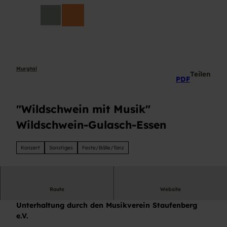
Z
DE
u
Suche
m
I
n
h
a
Murgtal
Teilen
PDF
l
t
"Wildschwein mit Musik"
Wildschwein-Gulasch-Essen
Konzert
Sonstiges
Feste/Bälle/Tanz
Route
Website
Wildschwein-Gulasch-Essen mit musikalischer
Unterhaltung durch den Musikverein Staufenberg
e.V.