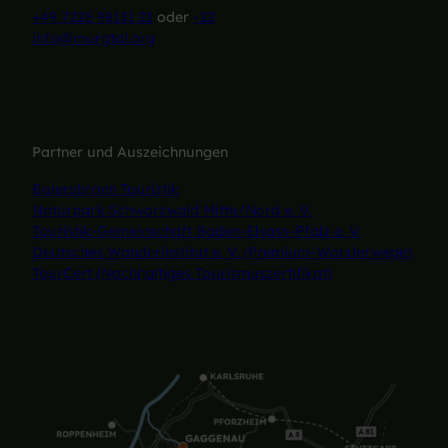
+49 7225 98131 21
oder
-22
info@murgtal.org
Partner und Auszeichnungen
Baiersbronn Touristik
Naturpark Schwarzwald Mitte/Nord e. V.
Touristik-Gemeinschaft Baden-Elsass-Pfalz e. V.
Deutsches Wanderinstitut e. V. (Premium-Wanderwege)
TourCert (Nachhaltiges Tourismuszertifikat)