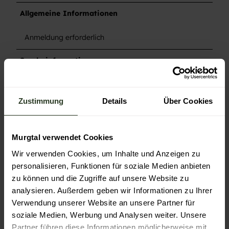
Allgemeine Informationen
Anmeldung erforderlich
Sonderinformation
Sybille Gries, Johanna Wilhelm Lang, Regina Meier und
Ann Kathrin Schäfer
Zustimmung
Details
Über Cookies
Zahlungsmöglichkeiten
Murgtal verwendet Cookies
Eintritt frei
Wir verwenden Cookies, um Inhalte und Anzeigen zu
personalisieren, Funktionen für soziale Medien anbieten
Anreise & Parken
zu können und die Zugriffe auf unsere Website zu
analysieren. Außerdem geben wir Informationen zu Ihrer
Findet immer an verschiedenen Orten in Gernsbach statt.
Verwendung unserer Website an unsere Partner für
soziale Medien, Werbung und Analysen weiter. Unsere
Social Media
Partner führen diese Informationen möglicherweise mit