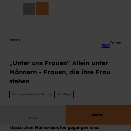
Z
DE
u
Suche
m
I
n
h
a
Murgtal
Teilen
PDF
l
t
„Unter uns Frauen“ Allein unter
Männern - Frauen, die ihre Frau
stehen
Vortrag/Lesung/Vorführung
Sonstiges
Buchen
Route
Gesprächsrunde mit Frauen, die ihren Weg in
klassischen Männerberufen gegangen sind.