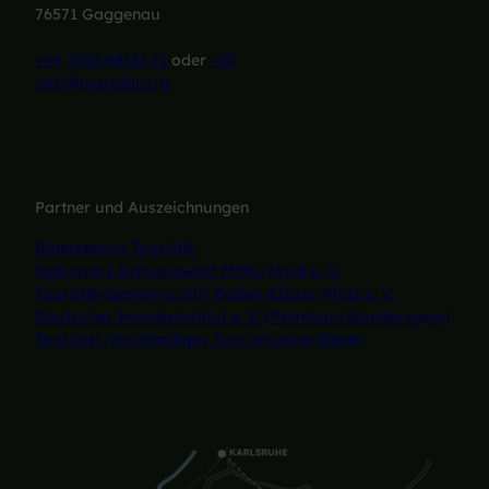
76571 Gaggenau
+49 7225 98131 21
oder
-22
info@murgtal.org
Partner und Auszeichnungen
Baiersbronn Touristik
Naturpark Schwarzwald Mitte/Nord e. V.
Touristik-Gemeinschaft Baden-Elsass-Pfalz e. V.
Deutsches Wanderinstitut e. V. (Premium-Wanderwege)
TourCert (Nachhaltiges Tourismuszertifikat)