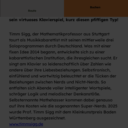
Buchen
Route
Das Publikum feiert seine hintergründigen Texte,
sein virtuoses Klavierspiel, kurz diesen pfiffigen Typ!
Timm Sigg, der Mathematikprofessor aus Stuttgart
tourt als Musikkabarettist mit seinen mittlerweile drei
Soloprogrammen durch Deutschland. Was mit einer
fixen Idee 2014 begann, entwickelte sich zu einer
kabarettistischen Institution, die ihresgleichen sucht. Er
singt am Klavier so leidenschaftlich über Zahlen wie
andere über ihre Liebesbeziehungen. Selbstironisch,
einfühlend und wortwitzig beleuchtet er die Tücken der
Beziehungen zwischen Nerds und Nicht-Nerds. So
entfalten sich Abende voller intelligenter Wortspiele,
schräger Logik und melodischer Denkanstöße.
Selbsternannte Mathehasser kommen dabei genauso
auf ihre Kosten wie die sogenannten Super-Nerds. 2025
wurde Prof. Timm Sigg mit dem Kleinkunstpreis Baden
Württemberg ausgezeichnet.
www.timmsigg.de