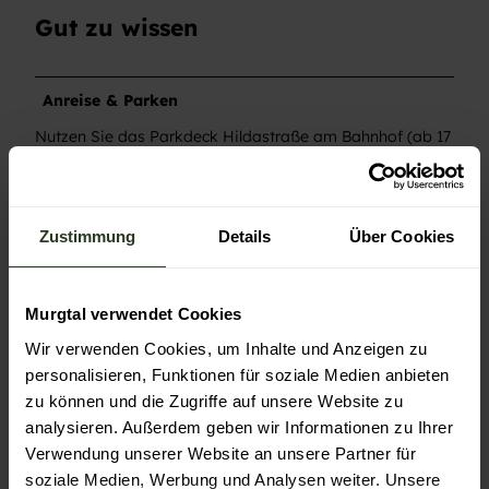
Gut zu wissen
Anreise & Parken
Nutzen Sie das Parkdeck Hildastraße am Bahnhof (ab 17
Uhr kostenlos). Bitte NICHT im Innenhof der Bühne
parken.
Preisinformationen
Zustimmung
Details
Über Cookies
Tickets gibt es online oder im Kulturbüro der Stadt
Gaggenau.
Murgtal verwendet Cookies
Autor:in
Wir verwenden Cookies, um Inhalte und Anzeigen zu
personalisieren, Funktionen für soziale Medien anbieten
Gaggenau
zu können und die Zugriffe auf unsere Website zu
Organisation
analysieren. Außerdem geben wir Informationen zu Ihrer
Verwendung unserer Website an unsere Partner für
Gaggenau
soziale Medien, Werbung und Analysen weiter. Unsere