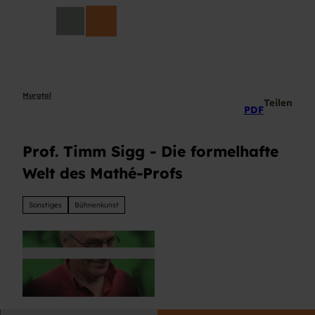
Z
DE
u
Suche
m
I
n
h
a
Murgtal
Teilen
PDF
l
t
Prof. Timm Sigg - Die formelhafte
Welt des Mathé-Profs
Sonstiges
Bühnenkunst
© Finn Sigg |
CC-BY-ND