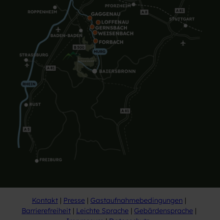
Kontakt
Presse
Gastaufnahmebedingungen
Barrierefreiheit
Leichte Sprache
Gebärdensprache