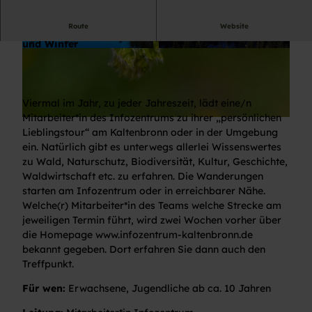
Route
Website
Meine Lieblingstour – im Frühling/Sommer/Herbst
und Winter
© Infozentrum Kaltenbronn
© IZ Kaltenbronn, Adam
Viermal im Jahr, zu jeder Jahreszeit, lädt eine/n
Mitarbeiter*in des Infozentrums zu ihrer „persönlichen
© pixabay
Lieblingstour“ am Kaltenbronn oder in der Umgebung
ein. Natürlich gibt es unterwegs allerlei Wissenswertes
zu Wald, Naturschutz, Biodiversität, Kultur, Geschichte,
Waldwirtschaft etc. zu erfahren. Die Wanderungen
starten am Infozentrum oder in erreichbarer Nähe.
Welche(r) Mitarbeiter*in des Teams welche Strecke am
jeweiligen Termin führt, wird zwei Wochen vorher über
die Homepage www.infozentrum-kaltenbronn.de
bekannt gegeben. Dort erfahren Sie dann auch den
Treffpunkt.
Für wen:
Erwachsene, Jugendliche ab ca. 10 Jahren