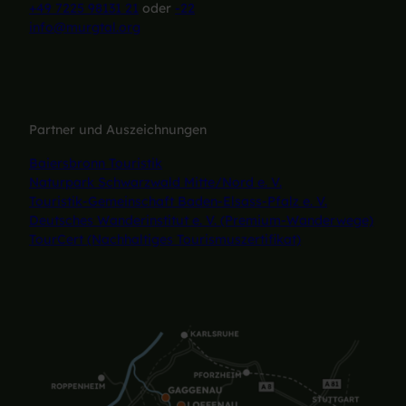
+49 7225 98131 21
oder
-22
info@murgtal.org
Partner und Auszeichnungen
Baiersbronn Touristik
Naturpark Schwarzwald Mitte/Nord e. V.
Touristik-Gemeinschaft Baden-Elsass-Pfalz e. V.
Deutsches Wanderinstitut e. V. (Premium-Wanderwege)
TourCert (Nachhaltiges Tourismuszertifikat)