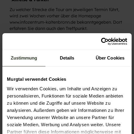
Zu welcher Strecke die Tour am jeweiligen Termin führt,
wird zwei Wochen vorher über die Homepage
www.infozentrum-kaltenbronn.de bekanntgegeben. Dort
erfahren Sie dann auch den Treffpunkt.
Social Media
Facebook
Instagram
Zustimmung
Details
Über Cookies
Preisinformationen
Murgtal verwendet Cookies
pro Person - ab 10 Jahren: 10 €
Wir verwenden Cookies, um Inhalte und Anzeigen zu
Autor:in
personalisieren, Funktionen für soziale Medien anbieten
zu können und die Zugriffe auf unsere Website zu
Gernsbach
analysieren. Außerdem geben wir Informationen zu Ihrer
Verwendung unserer Website an unsere Partner für
Organisation
soziale Medien, Werbung und Analysen weiter. Unsere
Gernsbach
Partner führen diese Informationen möglicherweise mit