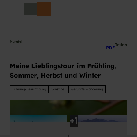
Z
DE
u
Suche
m
I
n
h
a
Murgtal
Teilen
PDF
l
t
Meine Lieblingstour im Frühling,
Sommer, Herbst und Winter
Führung/Besichtigung
Sonstiges
Geführte Wanderung