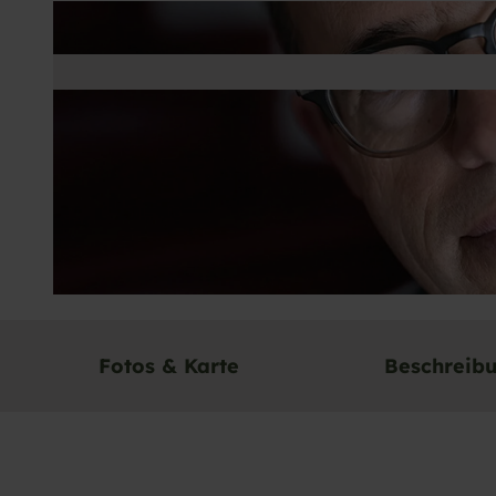
© Der Schriftsteller und Übersetzer Stefan Moster im Portrait Marjo Tykkynen/ Suhrkamp Verlag |
CC-BY-
Fotos & Karte
Beschreib