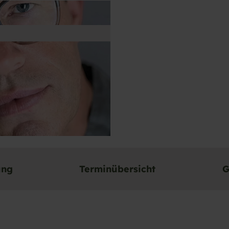
ND
ung
Terminübersicht
G