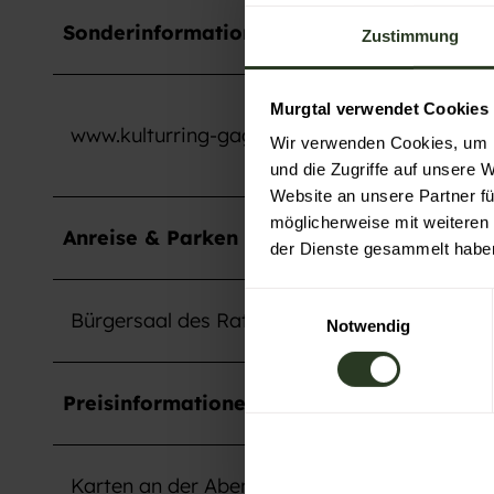
Sonderinformation
Zustimmung
Murgtal verwendet Cookies
www.kulturring-gaggenau.de
Wir verwenden Cookies, um I
und die Zugriffe auf unsere 
Website an unsere Partner fü
möglicherweise mit weiteren
Anreise & Parken
der Dienste gesammelt habe
E
Bürgersaal des Rathauses Gaggenau
Notwendig
i
n
w
Preisinformationen
i
l
l
Karten an der Abendkasse, Vorverkauf über 
i