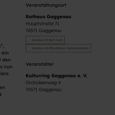
Veranstaltungsort
Rathaus Gaggenau
Hauptstraße 71
76571
Gaggenau
Anreise mit dem Auto
“,
Anreise mit öffentlichen Verkehrsmitteln
 ein
t den
Veranstalter
as nun
lers
Kulturring Gaggenau e. V.
.
Orchideenweg 4
men
76571
Gaggenau
d