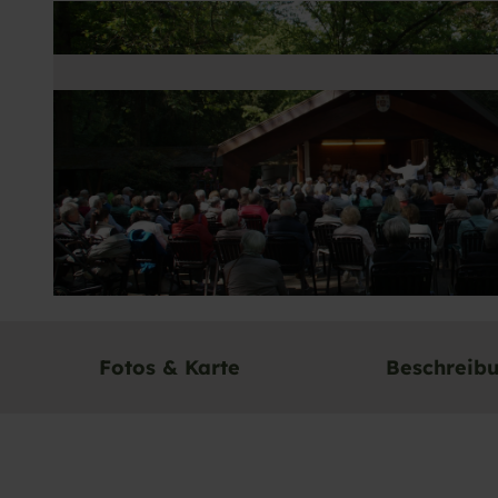
© Caroline Moser |
CC-BY-ND
Fotos & Karte
Beschreib