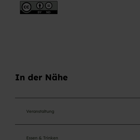
h
l
In der Nähe
Veranstaltung
Essen & Trinken