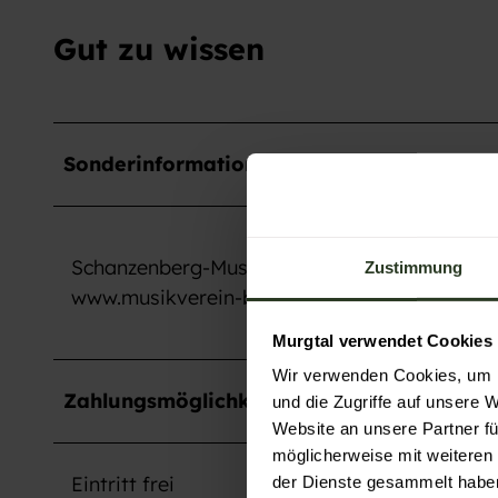
Gut zu wissen
Sonderinformation
Schanzenberg-Musikanten des Musikverein B
Zustimmung
www.musikverein-badrotenfels.de
Murgtal verwendet Cookies
Wir verwenden Cookies, um I
Zahlungsmöglichkeiten
und die Zugriffe auf unsere 
Website an unsere Partner fü
möglicherweise mit weiteren
Eintritt frei
der Dienste gesammelt habe