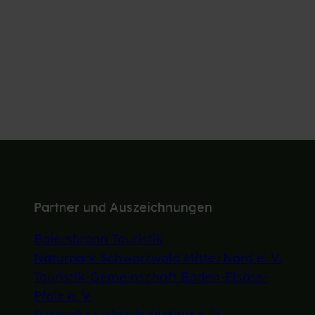
Partner und Auszeichnungen
Baiersbronn Touristik
Naturpark Schwarzwald Mitte/Nord e. V.
Touristik-Gemeinschaft Baden-Elsass-
Pfalz e. V.
Deutsches Wanderinstitut e. V.