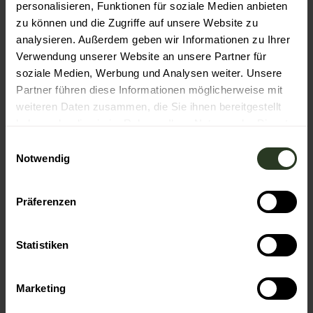
personalisieren, Funktionen für soziale Medien anbieten
zu können und die Zugriffe auf unsere Website zu
analysieren. Außerdem geben wir Informationen zu Ihrer
Verwendung unserer Website an unsere Partner für
soziale Medien, Werbung und Analysen weiter. Unsere
In der Nähe
Auf der Karte anschauen
Partner führen diese Informationen möglicherweise mit
weiteren Daten zusammen, die Sie ihnen bereitgestellt
haben oder die sie im Rahmen Ihrer Nutzung der Dienste
Veranstaltung
gesammelt haben.
E
Notwendig
i
Essen & Trinken
n
w
Präferenzen
i
l
Veranstaltungsort
l
Statistiken
Kurpark Bad Rotenfels
i
Badstraße 9
g
Marketing
76571
Gaggenau
u
n
Anreise mit dem Auto