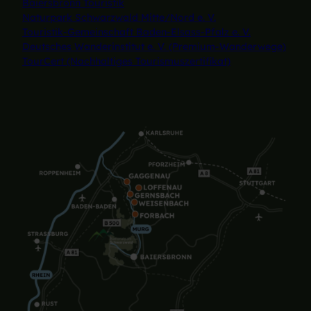
Baiersbronn Touristik
Naturpark Schwarzwald Mitte/Nord e. V.
Touristik-Gemeinschaft Baden-Elsass-Pfalz e. V.
Deutsches Wanderinstitut e. V. (Premium-Wanderwege)
TourCert (Nachhaltiges Tourismuszertifikat)