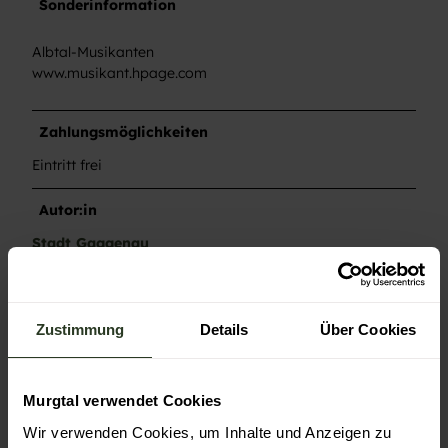
Sonderinformation
Albtal-Musikanten
www.musikant.hpage.com
Zahlungsmöglichkeiten
Eintritt frei
Autor:in
Stadt Gaggenau
Organisation
Gaggenau
Zustimmung
Details
Über Cookies
Lizenz (Stammdaten)
Stadt Gaggenau
Murgtal verwendet Cookies
Wir verwenden Cookies, um Inhalte und Anzeigen zu