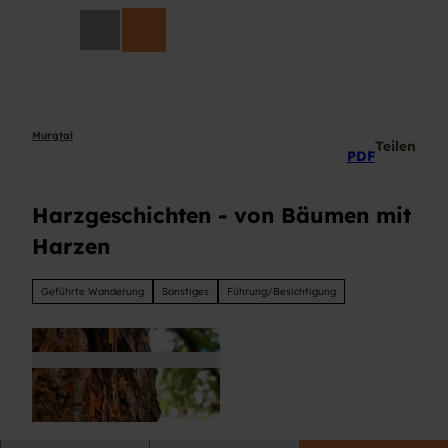
Z
DE
u
Suche
m
I
n
h
a
Murgtal
Teilen
PDF
l
t
Harzgeschichten - von Bäumen mit
Harzen
Geführte Wanderung
Sonstiges
Führung/Besichtigung
© Harzgeschichten Pixabay