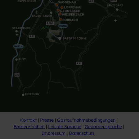
Kontakt
Presse
Gastaufnahmebedingungen
Barrierefreiheit
Leichte Sprache
Gebärdensprache
Impressum
Datenschutz