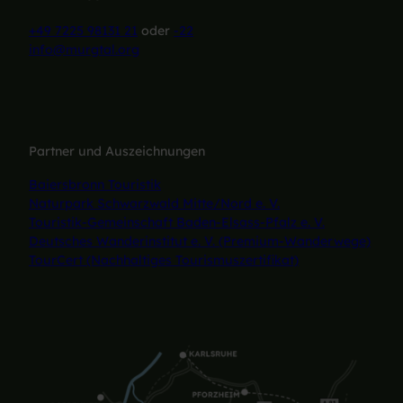
+49 7225 98131 21
oder
-22
info@murgtal.org
Partner und Auszeichnungen
Baiersbronn Touristik
Naturpark Schwarzwald Mitte/Nord e. V.
Touristik-Gemeinschaft Baden-Elsass-Pfalz e. V.
Deutsches Wanderinstitut e. V. (Premium-Wanderwege)
TourCert (Nachhaltiges Tourismuszertifikat)