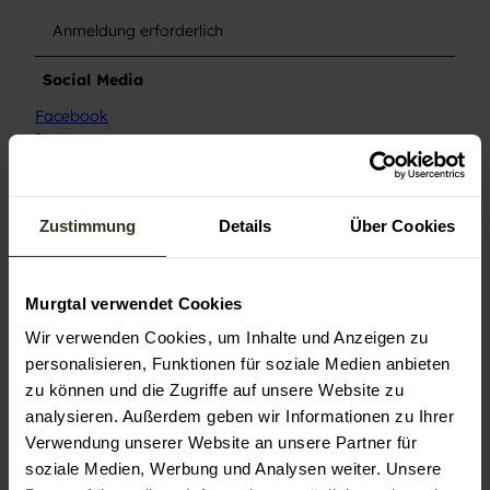
Anmeldung erforderlich
Social Media
Facebook
Instagram
Preisinformationen
Gebühr
Zustimmung
Details
Über Cookies
mit Anmeldung
Murgtal verwendet Cookies
15 €
Wir verwenden Cookies, um Inhalte und Anzeigen zu
personalisieren, Funktionen für soziale Medien anbieten
Autor:in
zu können und die Zugriffe auf unsere Website zu
Gernsbach
analysieren. Außerdem geben wir Informationen zu Ihrer
Verwendung unserer Website an unsere Partner für
Organisation
soziale Medien, Werbung und Analysen weiter. Unsere