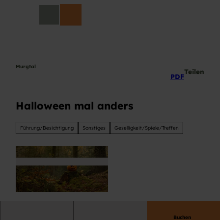
Z
DE
u
Suche
m
I
n
h
a
Murgtal
Teilen
PDF
l
t
Halloween mal anders
Führung/Besichtigung
Sonstiges
Geselligkeit/Spiele/Treffen
© pixabay-768x527
Buchen