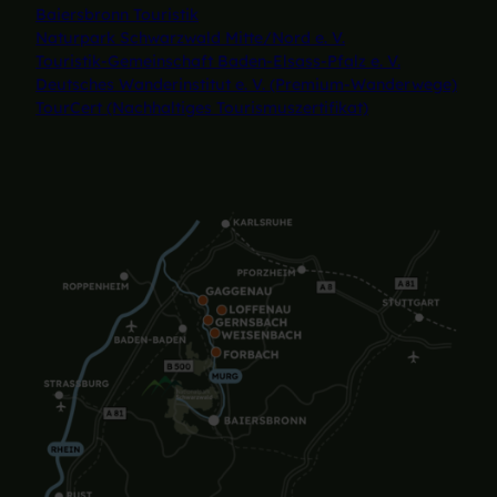
Baiersbronn Touristik
Naturpark Schwarzwald Mitte/Nord e. V.
Touristik-Gemeinschaft Baden-Elsass-Pfalz e. V.
Deutsches Wanderinstitut e. V. (Premium-Wanderwege)
TourCert (Nachhaltiges Tourismuszertifikat)