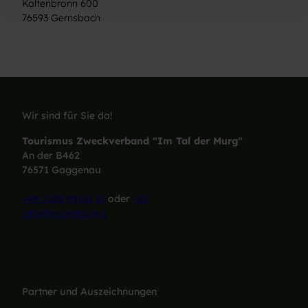
Kaltenbronn 600
76593
Gernsbach
Wir sind für Sie da!
Tourismus Zweckverband "Im Tal der Murg"
An der B462
76571 Gaggenau
+49 7225 98131 21
oder
-22
info@murgtal.org
Partner und Auszeichnungen