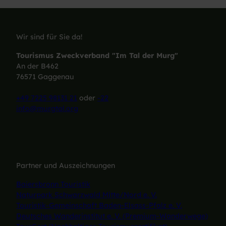
Wir sind für Sie da!
Tourismus Zweckverband "Im Tal der Murg"
An der B462
76571 Gaggenau
+49 7225 98131 21
oder
-22
info@murgtal.org
Partner und Auszeichnungen
Baiersbronn Touristik
Naturpark Schwarzwald Mitte/Nord e. V.
Touristik-Gemeinschaft Baden-Elsass-Pfalz e. V.
Deutsches Wanderinstitut e. V. (Premium-Wanderwege)