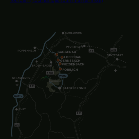
TourCert (Nachhaltiges Tourismuszertifikat)