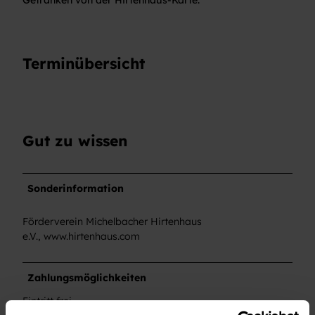
Getränken von der Hirtenhaus-Karte.
Terminübersicht
Gut zu wissen
Sonderinformation
Förderverein Michelbacher Hirtenhaus
e.V., www.hirtenhaus.com
Zahlungsmöglichkeiten
Eintritt frei