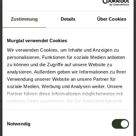
Preisinformationen
hirtenhaus.michelbach@gmail.com.
Zustimmung
Details
Über Cookies
Aktuell ist die Veranstaltung ausgebucht!
Autor:in
Murgtal verwendet Cookies
Gaggenau
Wir verwenden Cookies, um Inhalte und Anzeigen zu
personalisieren, Funktionen für soziale Medien anbieten
Organisation
zu können und die Zugriffe auf unsere Website zu
Nationalparkregion Schwarzwald
analysieren. Außerdem geben wir Informationen zu Ihrer
Verwendung unserer Website an unsere Partner für
Lizenz (Stammdaten)
soziale Medien, Werbung und Analysen weiter. Unsere
Partner führen diese Informationen möglicherweise mit
Gaggenau
weiteren Daten zusammen, die Sie ihnen bereitgestellt
haben oder die sie im Rahmen Ihrer Nutzung der Dienste
gesammelt haben.
E
Notwendig
i
n