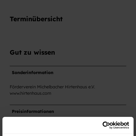
Terminübersicht
Gut zu wissen
Sonderinformation
Förderverein Michelbacher Hirtenhaus e.V.
www.hirtenhaus.com
Preisinformationen
Aufgrund der begrenzten Platzkapazität wird eine
Reservierung unter hirtenhaus-michelbach@gmail.com
emnpfohlen.