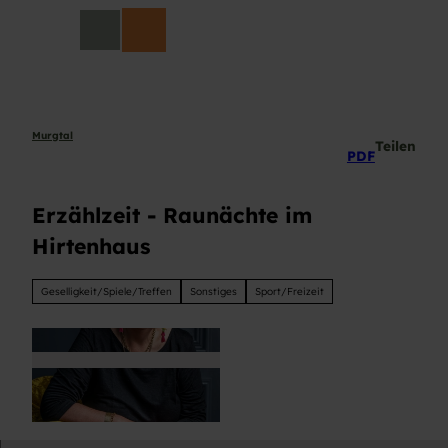
Z
DE
u
Suche
m
I
n
h
a
Murgtal
Teilen
PDF
l
t
Erzählzeit - Raunächte im
Hirtenhaus
Geselligkeit/Spiele/Treffen
Sonstiges
Sport/Freizeit
© S.Kaminsky |
CC-BY-ND