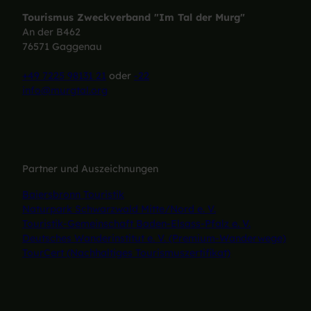
Tourismus Zweckverband "Im Tal der Murg"
An der B462
76571 Gaggenau
+49 7225 98131 21
oder
-22
info@murgtal.org
Partner und Auszeichnungen
Baiersbronn Touristik
Naturpark Schwarzwald Mitte/Nord e. V.
Touristik-Gemeinschaft Baden-Elsass-Pfalz e. V.
Deutsches Wanderinstitut e. V. (Premium-Wanderwege)
TourCert (Nachhaltiges Tourismuszertifikat)