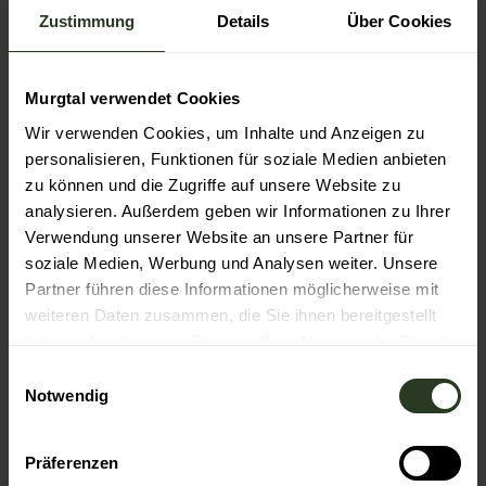
Zustimmung
Details
Über Cookies
Autor:in
Gaggenau
Murgtal verwendet Cookies
Organisation
Wir verwenden Cookies, um Inhalte und Anzeigen zu
personalisieren, Funktionen für soziale Medien anbieten
Nationalparkregion Schwarzwald
zu können und die Zugriffe auf unsere Website zu
analysieren. Außerdem geben wir Informationen zu Ihrer
Lizenz (Stammdaten)
Verwendung unserer Website an unsere Partner für
Gaggenau
soziale Medien, Werbung und Analysen weiter. Unsere
Partner führen diese Informationen möglicherweise mit
weiteren Daten zusammen, die Sie ihnen bereitgestellt
haben oder die sie im Rahmen Ihrer Nutzung der Dienste
gesammelt haben.
E
Notwendig
i
In der Nähe
n
Auf der Karte anschauen
w
Präferenzen
i