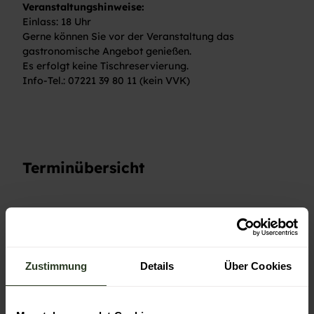
Veranstaltungshinweise:
Einlass: 18 Uhr
Gerne können Sie vor der Veranstaltung das
gastronomische Angebot genießen.
Es erfolgt keine Tischreservierung.
Info-Tel.: 07221 39 80 11 (kein VVK)
Terminübersicht
Gut zu wissen
Zustimmung
Details
Über Cookies
Anreise & Parken