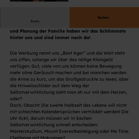
© Pressefoto |
CC-BY-ND
Buchen
Route
Es darf gefeiert werden: Nach Pausenhof, Pickeln
und Planung der Familie haben wir das Schlimmste
hinter uns und sind immer noch da!
Die Werbung nennt uns „Best Ager“ und die Welt steht
uns offen, solange wir über das nötige Kleingeld
verfügen. Gut, viele von uns können keine Bewegung
mehr ohne Geräusch machen und bei manchen werden
die Arme zu kurz, um das Großgedruckte zu lesen, aber
die Hinweisschilder auf dem Weg der
Selbstverwirklichung sieht man eh nur mit dem Herzen,
oder?
Doch, Obacht: Die zweite Halbzeit des Lebens will nicht
mit schlechten Kalendersprüchen vertrödelt werden! Die
Uhr tickt, darum müssen wir in Sachen
Selbstverwirklichung schnell entscheiden:
Masterstudium, Mount Everestbesteigung oder Me Time
Challenge mit Makramee?