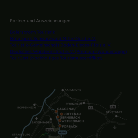
Partner und Auszeichnungen
Baiersbronn Touristik
Naturpark Schwarzwald Mitte/Nord e. V.
Touristik-Gemeinschaft Baden-Elsass-Pfalz e. V.
Deutsches Wanderinstitut e. V. (Premium-Wanderwege)
TourCert (Nachhaltiges Tourismuszertifikat)