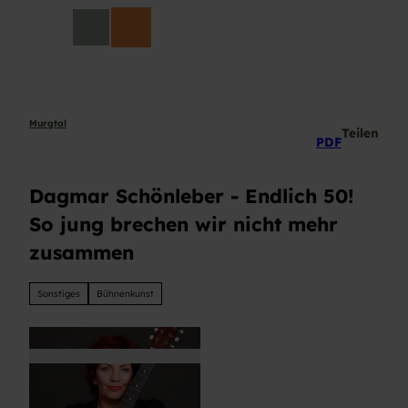
Z
DE
u
Suche
m
I
n
h
a
Murgtal
Teilen
PDF
l
t
Dagmar Schönleber - Endlich 50!
So jung brechen wir nicht mehr
zusammen
Sonstiges
Bühnenkunst