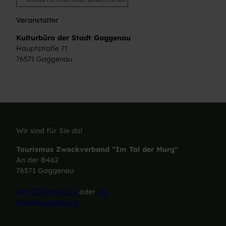
Anreise mit öffentlichen Verkehrsmitteln
Veranstalter
Kulturbüro der Stadt Gaggenau
Hauptstraße 71
76571
Gaggenau
Wir sind für Sie da!
Tourismus Zweckverband "Im Tal der Murg"
An der B462
76571 Gaggenau
+49 7225 98131 21
oder
-22
info@murgtal.org