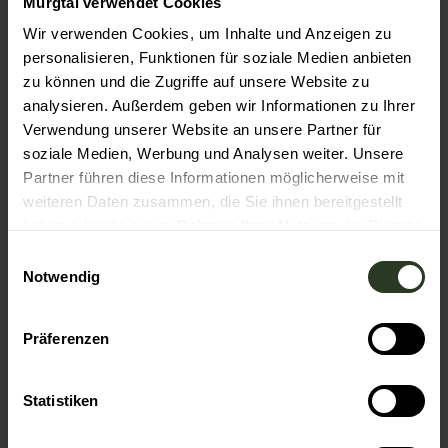
Nutzen Sie das Parkdeck Hildastraße am Bahnhof (ab 17
Murgtal verwendet Cookies
Uhr kostenlos). Bitte NICHT im Innenhof der Bühne
Wir verwenden Cookies, um Inhalte und Anzeigen zu
parken.
personalisieren, Funktionen für soziale Medien anbieten
zu können und die Zugriffe auf unsere Website zu
Preisinformationen
analysieren. Außerdem geben wir Informationen zu Ihrer
Tickets gibt es online oder im Kulturbüro der Stadt
Verwendung unserer Website an unsere Partner für
Gaggenau.
soziale Medien, Werbung und Analysen weiter. Unsere
Partner führen diese Informationen möglicherweise mit
Autor:in
weiteren Daten zusammen, die Sie ihnen bereitgestellt
Gaggenau
haben oder die sie im Rahmen Ihrer Nutzung der Dienste
gesammelt haben.
E
Organisation
Notwendig
i
Gaggenau
n
w
Präferenzen
Lizenz (Stammdaten)
i
l
Gaggenau
l
Statistiken
i