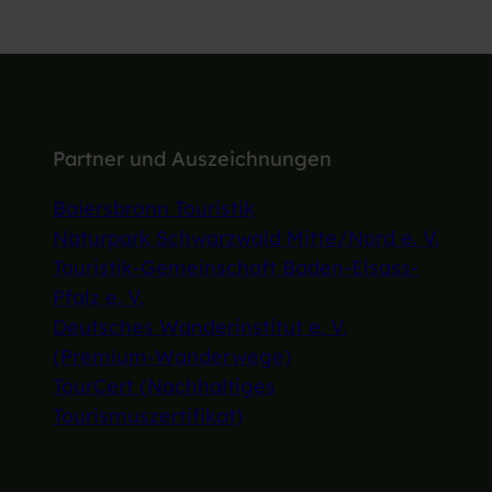
Partner und Auszeichnungen
Baiersbronn Touristik
Naturpark Schwarzwald Mitte/Nord e. V.
Touristik-Gemeinschaft Baden-Elsass-
Pfalz e. V.
Deutsches Wanderinstitut e. V.
(Premium-Wanderwege)
TourCert (Nachhaltiges
Tourismuszertifikat)