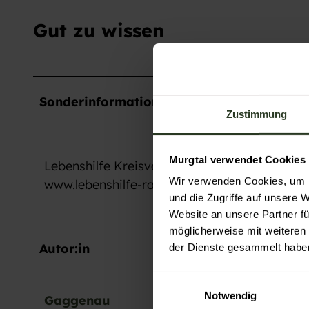
Gut zu wissen
Sonderinformation
Zustimmung
Murgtal verwendet Cookies
Lebenshilfe Kreisvereinigung Rastatt/Murgtal
Wir verwenden Cookies, um I
www.lebenshilfe-rastatt-murgtal.de
und die Zugriffe auf unsere 
Website an unsere Partner fü
möglicherweise mit weiteren
Autor:in
der Dienste gesammelt habe
E
Notwendig
i
Gaggenau