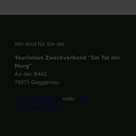
Wir sind für Sie da!
Tourismus Zweckverband "Im Tal der
Murg"
An der B462
76571 Gaggenau
+49 7225 98131 21
oder
-22
info@murgtal.org