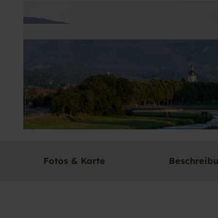
© Jörg Schumacher |
CC-BY-ND
Fotos & Karte
Beschreib