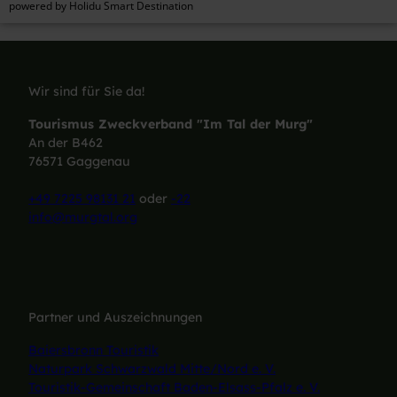
powered by Holidu Smart Destination
Wir sind für Sie da!
Tourismus Zweckverband "Im Tal der Murg"
An der B462
76571 Gaggenau
+49 7225 98131 21
oder
-22
info@murgtal.org
Partner und Auszeichnungen
Baiersbronn Touristik
Naturpark Schwarzwald Mitte/Nord e. V.
Touristik-Gemeinschaft Baden-Elsass-Pfalz e. V.