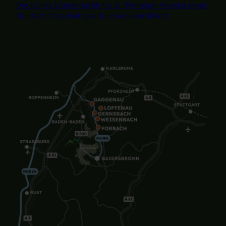
Deutsches Wanderinstitut e. V. (Premium-Wanderwege)
TourCert (Nachhaltiges Tourismuszertifikat)