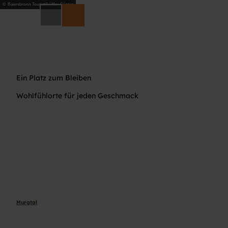
© Baiersbronn Touristik / Max Günter
DE
Suche
Ein Platz zum Bleiben
Wohlfühlorte für jeden Geschmack
Murgtal