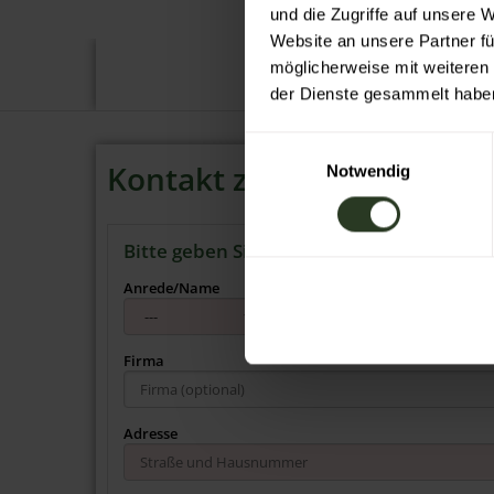
und die Zugriffe auf unsere 
Website an unsere Partner fü
möglicherweise mit weiteren
der Dienste gesammelt habe
E
Kontakt zu Ferienwohnun
Notwendig
i
n
w
Bitte geben Sie Ihre Kontaktdaten an.
i
l
Anrede/Name
l
i
g
Firma
u
n
Adresse
g
s
a