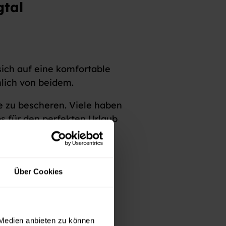
gtal
ich auf eine komfortable
hlich von beidem.
e zu bescheren. Viele haben
s für den perfekten Urlaub
ine.
Über Cookies
 Medien anbieten zu können