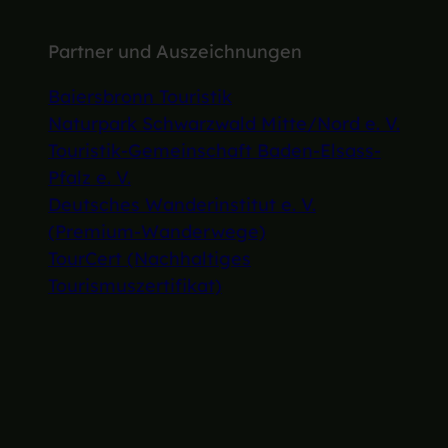
Partner und Auszeichnungen
Baiersbronn Touristik
Naturpark Schwarzwald Mitte/Nord e. V.
Touristik-Gemeinschaft Baden-Elsass-
Pfalz e. V.
Deutsches Wanderinstitut e. V.
(Premium-Wanderwege)
TourCert (Nachhaltiges
Tourismuszertifikat)