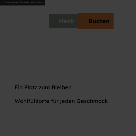
Jetzt buchen
© Baiersbronn Touristik / Max Günter
Erwachsene
Kinder
staltungskalender
Team & Kontakt
DE
Menü
Buchen
Suche
Ein Platz zum Bleiben
Wohlfühlorte für jeden Geschmack