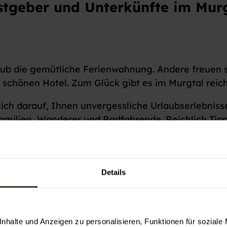
tgeber und Unterkünfte im Mur
aub die gemütliche Ferienwohnung. Andere freuen s
 schönen Hotel. Zum Glück gibt es im Murgtal reic
ich darauf, Ihnen unvergessliche Urlaubserlebniss
milien, Wanderer und Radfahrende. Reichlich Tipp
im Schwarzwald bekommen Sie bei allen.
hen können Sie Ihren Urlaub ganz unkompliziert onl
Details
nhalte und Anzeigen zu personalisieren, Funktionen für soziale