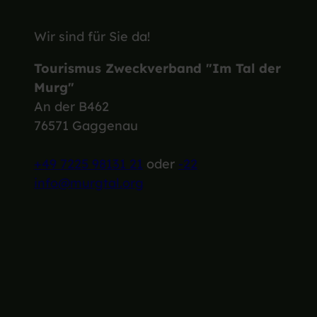
Wir sind für Sie da!
Tourismus Zweckverband "Im Tal der
Murg"
An der B462
76571 Gaggenau
+49 7225 98131 21
oder
-22
info@murgtal.org