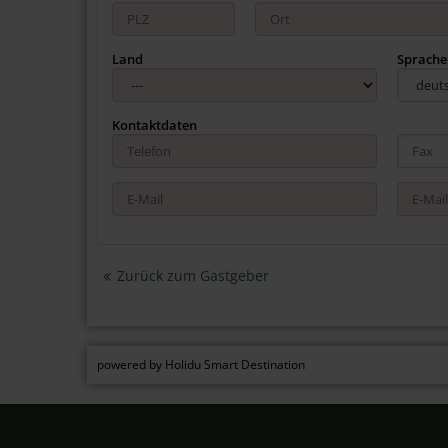
u
s
Land
Sprache
w
a
h
Kontaktdaten
l
Zurück zum Gastgeber
powered by Holidu Smart Destination