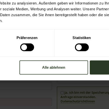
Website zu analysieren. Außerdem geben wir Informationen zu I
r soziale Medien, Werbung und Analysen weiter. Unsere Partner
 Daten zusammen, die Sie ihnen bereitgestellt haben oder die s
n.
g Winklerhof
Präferenzen
Statistiken
Anfrage zu Ihrer Unterkunft:
Alle ablehnen
Ja, ich bin mit der Speicher
Anfrage einverstanden.
Datenschutzrichtlinien