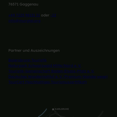
76571 Gaggenau
+49 7225 98131 21
oder
-22
info@murgtal.org
Partner und Auszeichnungen
Baiersbronn Touristik
Naturpark Schwarzwald Mitte/Nord e. V.
Touristik-Gemeinschaft Baden-Elsass-Pfalz e. V.
Deutsches Wanderinstitut e. V. (Premium-Wanderwege)
TourCert (Nachhaltiges Tourismuszertifikat)