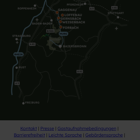
Kontakt
Presse
Gastaufnahmebedingungen
Barrierefreiheit
Leichte Sprache
Gebärdensprache