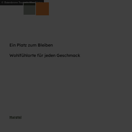
© Baiersbronn Touristik / Max Günter
DE
Suche
Ein Platz zum Bleiben
Wohlfühlorte für jeden Geschmack
Murgtal